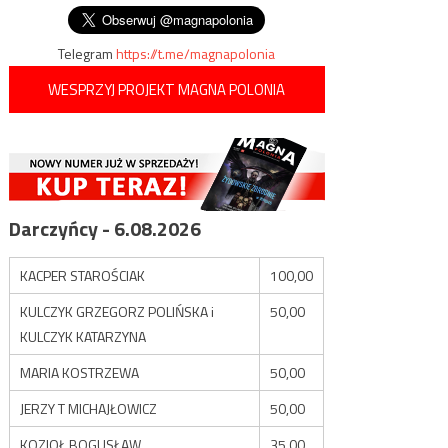
Telegram
https://t.me/magnapolonia
WESPRZYJ PROJEKT MAGNA POLONIA
Darczyńcy - 6.08.2026
KACPER STAROŚCIAK
100,00
KULCZYK GRZEGORZ POLIŃSKA i
50,00
KULCZYK KATARZYNA
MARIA KOSTRZEWA
50,00
JERZY T MICHAJŁOWICZ
50,00
KOZIOŁ BOGUSŁAW
35,00