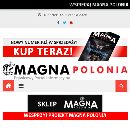
W
S
P
I
E
R
A
J
M
A
G
N
A
P
O
L
O
N
I
A
Niedziela, 09 Sierpnia 2026
WESPRZYJ PROJEKT MAGNA POLONIA