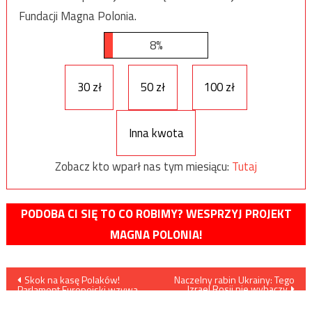
Fundacji Magna Polonia.
8%
30 zł
50 zł
100 zł
Inna kwota
Zobacz kto wparł nas tym miesiącu:
Tutaj
PODOBA CI SIĘ TO CO ROBIMY? WESPRZYJ PROJEKT
MAGNA POLONIA!
Nawigacja
Skok na kasę Polaków!
Naczelny rabin Ukrainy: Tego
Izrael Rosji nie wybaczy
Parlament Europejski wzywa
wpisu
Komisję Europejską do
zabrania Polakom pieniędzy