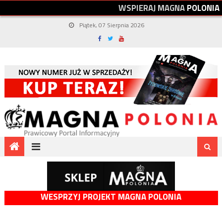
W
S
P
I
E
R
A
J
M
A
G
N
A
P
O
L
O
N
I
A
Piątek, 07 Sierpnia 2026
WESPRZYJ PROJEKT MAGNA POLONIA