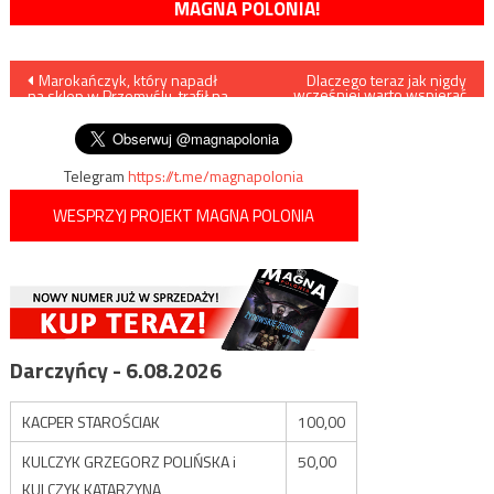
MAGNA POLONIA!
Nawigacja
Marokańczyk, który napadł
Dlaczego teraz jak nigdy
wcześniej warto wspierać
na sklep w Przemyślu, trafił na
Magna Polonia?
wpisu
3 miesiące do aresztu
Telegram
https://t.me/magnapolonia
WESPRZYJ PROJEKT MAGNA POLONIA
Darczyńcy - 6.08.2026
KACPER STAROŚCIAK
100,00
KULCZYK GRZEGORZ POLIŃSKA i
50,00
KULCZYK KATARZYNA