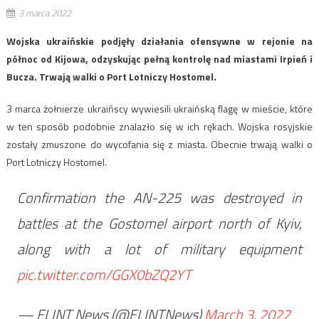
3 marca 2022
Wojska ukraińskie podjęły działania ofensywne w rejonie na
północ od Kijowa, odzyskując pełną kontrolę nad miastami Irpień i
Bucza. Trwają walki o Port Lotniczy Hostomel.
3 marca żołnierze ukraińscy wywiesili ukraińską flagę w mieście, które
w ten sposób podobnie znalazło się w ich rękach. Wojska rosyjskie
zostały zmuszone do wycofania się z miasta. Obecnie trwają walki o
Port Lotniczy Hostomel.
Confirmation the AN-225 was destroyed in
battles at the Gostomel airport north of Kyiv,
along with a lot of military equipment
pic.twitter.com/GGX0bZQ2YT
— ELINT News (@ELINTNews)
March 3, 2022