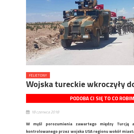
FELIETONY
Wojska tureckie wkroczyły 
PODOBA CI SIĘ TO CO ROBI
18 czerwca 2018
W myśl porozumienia zawartego między Turcją a
kontrolowanego przez wojska USA regionu wokół miasta