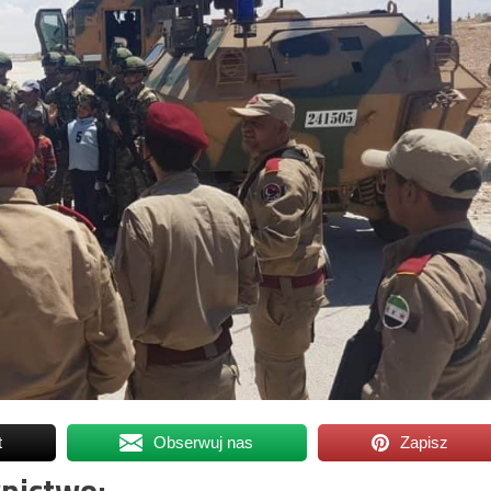
t
Obserwuj nas
Zapisz
nictwo: