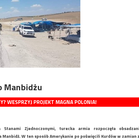
do Manbidżu
MY? WESPRZYJ PROJEKT MAGNA POLONIA!
 Stanami Zjednoczonymi, turecka armia rozpoczęła obsadzan
 Manbidż. W ten sposób Amerykanie po poświęcili Kurdów w zamian 