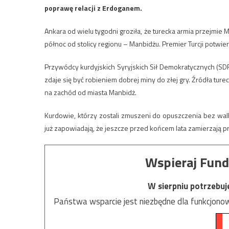
poprawę relacji z Erdoganem.
Ankara od wielu tygodni groziła, że turecka armia przejmie
północ od stolicy regionu – Manbidżu. Premier Turcji potwier
Przywódcy kurdyjskich Syryjskich Sił Demokratycznych (SDF
zdaje się być robieniem dobrej miny do złej gry. Źródła ture
na zachód od miasta Manbidż.
Kurdowie, którzy zostali zmuszeni do opuszczenia bez walki
już zapowiadają, że jeszcze przed końcem lata zamierzają prz
Wspieraj Fund
W sierpniu potrzebu
Państwa wsparcie jest niezbędne dla funkcjonow