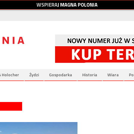
W
S
P
I
E
R
A
J
M
A
G
N
A
P
O
L
O
N
I
A
& Holocher
Żydzi
Gospodarka
Historia
Wiara
Po