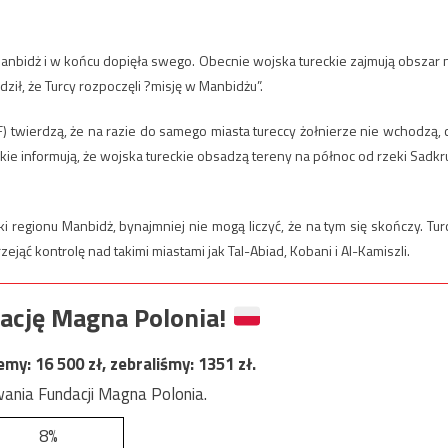
 Manbidż i w końcu dopięła swego. Obecnie wojska tureckie zajmują obszar 
dził, że Turcy rozpoczęli ?misję w Manbidżu”.
) twierdzą, że na razie do samego miasta tureccy żołnierze nie wchodzą, 
ckie informują, że wojska tureckie obsadzą tereny na północ od rzeki Sadkru
 regionu Manbidż, bynajmniej nie mogą liczyć, że na tym się skończy. Tur
ejąć kontrolę nad takimi miastami jak Tal-Abiad, Kobani i Al-Kamiszli.
ację Magna Polonia!
jemy:
16 500
zł, zebraliśmy:
1351
zł.
ania Fundacji Magna Polonia.
8%