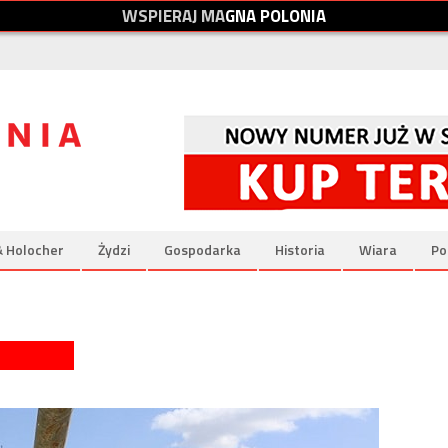
W
S
P
I
E
R
A
J
M
A
G
N
A
P
O
L
O
N
I
A
& Holocher
Żydzi
Gospodarka
Historia
Wiara
Po