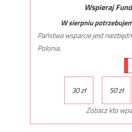
Wspieraj Fund
W sierpniu potrzebuje
Państwa wsparcie jest niezbędn
Polonia.
30 zł
50 zł
Zobacz kto wpa