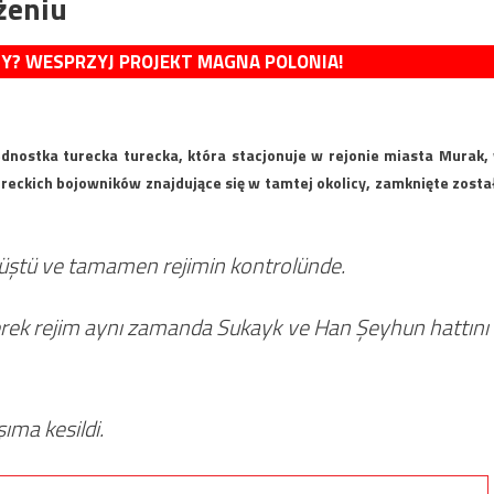
żeniu
MY? WESPRZYJ PROJEKT MAGNA POLONIA!
ednostka turecka turecka, która stacjonuje w rejonie miasta Murak,
ureckich bojowników znajdujące się w tamtej okolicy, zamknięte zosta
düştü ve tamamen rejimin kontrolünde.
yerek rejim aynı zamanda Sukayk ve Han Şeyhun hattını
ıma kesildi.