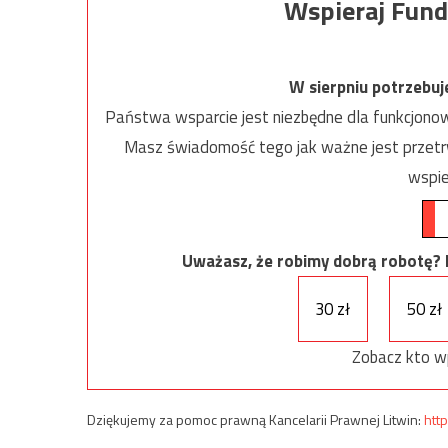
Wspieraj Fund
W sierpniu potrzebu
Państwa wsparcie jest niezbędne dla funkcjonow
Masz świadomość tego jak ważne jest przetrw
wspie
Uważasz, że robimy dobrą robotę? Ni
30 zł
50 zł
Zobacz kto w
Dziękujemy za pomoc prawną Kancelarii Prawnej Litwin:
http