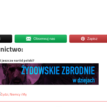
t
Obserwuj nas
Zapisz
nictwo:
t jeszcze naród polski?