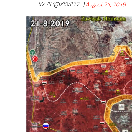
— XXVII (@XXVII27_)
August 21, 2019