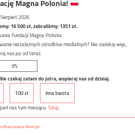
ację Magna Polonia!
Sierpień 2026
jemy:
16 500
zł, zebraliśmy:
1351
zł.
ania Fundacji Magna Polonia.
anie niezależnych ośrodków medialnych? Nie zwlekaj więc,
raj nas już od teraz.
8%
e czekaj zatem do jutra, wspieraj nas od dzisiaj.
100 zł
Inna kwota
parł nas tym miesiącu:
Tutaj
s://kancelaria-litwin.pl