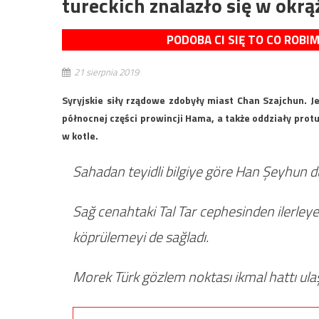
tureckich znalazło się w okrą
PODOBA CI SIĘ TO CO ROBI
21 sierpnia 2019
Syryjskie siły rządowe zdobyły miast Chan Szajchun. J
północnej części prowincji Hama, a także oddziały prot
w kotle.
Sahadan teyidli bilgiye göre Han Şeyhun 
Sağ cenahtaki Tal Tar cephesinden ilerle
köprülemeyi de sağladı.
Morek Türk gözlem noktası ikmal hattı ulaş