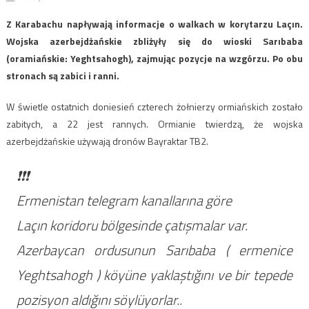
Z Karabachu napływają informacje o walkach w korytarzu Laçın.
Wojska azerbejdżańskie zbliżyły się do wioski Sarıbaba
(oramiańskie: Yeghtsahogh), zajmując pozycje na wzgórzu. Po obu
stronach są zabici i ranni.
W świetle ostatnich doniesień czterech żołnierzy ormiańskich zostało
zabitych, a 22 jest rannych. Ormianie twierdzą, że wojska
azerbejdżańskie używają dronów Bayraktar TB2.
❗❗❗
Ermenistan telegram kanallarına göre
Laçın koridoru bölgesinde çatışmalar var.
Azerbaycan ordusunun Sarıbaba ( ermenice
Yeghtsahogh ) köyüne yaklaştığını ve bir tepede
pozisyon aldığını söylüyorlar..