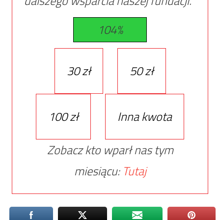
dalszego wsparcia naszej fundacji.
104%
30 zł
50 zł
100 zł
Inna kwota
Zobacz kto wparł nas tym
miesiącu:
Tutaj