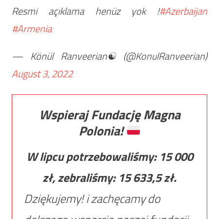
Resmi açıklama henüz yok !
#Azerbaijan
#Armenia
— Könül Ranveerian☯ (@KonulRanveerian)
August 3, 2022
Wspieraj Fundację Magna
Polonia!
W lipcu potrzebowaliśmy:
15 000
zł, zebraliśmy:
15 633,5
zł.
Dziękujemy! i zachęcamy do