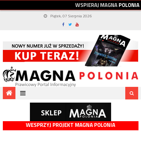
W
S
P
I
E
R
A
J
M
A
G
N
A
P
O
L
O
N
I
A
Piątek, 07 Sierpnia 2026
WESPRZYJ PROJEKT MAGNA POLONIA