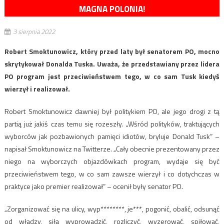
MAGNA POLONIA!
3 sierpnia 2022
Robert Smoktunowicz, który przed laty był senatorem PO, mocno
skrytykował Donalda Tuska. Uważa, że przedstawiany przez lidera
PO program jest przeciwieństwem tego, w co sam Tusk kiedyś
wierzył i realizował.
Robert Smoktunowicz dawniej był politykiem PO, ale jego drogi z tą
partią już jakiś czas temu się rozeszły. „Wśród polityków, traktujących
wyborców jak pozbawionych pamięci idiotów, bryluje Donald Tusk” –
napisał Smoktunowicz na Twitterze. „Cały obecnie prezentowany przez
niego na wyborczych objazdówkach program, wydaje się być
przeciwieństwem tego, w co sam zawsze wierzył i co dotychczas w
praktyce jako premier realizował” – ocenił były senator PO.
„Zorganizować się na ulicy, wyp********, je***, pogonić, obalić, odsunąć
od władzy, siłą wyprowadzić, rozliczyć, wyzerować, spiłować,