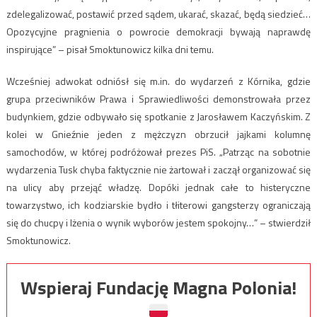
zdelegalizować, postawić przed sądem, ukarać, skazać, będą siedzieć…
Opozycyjne pragnienia o powrocie demokracji bywają naprawdę
inspirujące” – pisał Smoktunowicz kilka dni temu.
Wcześniej adwokat odniósł się m.in. do wydarzeń z Kórnika, gdzie
grupa przeciwników Prawa i Sprawiedliwości demonstrowała przez
budynkiem, gdzie odbywało się spotkanie z Jarosławem Kaczyńskim. Z
kolei w Gnieźnie jeden z mężczyzn obrzucił jajkami kolumnę
samochodów, w której podróżował prezes PiS. „Patrząc na sobotnie
wydarzenia Tusk chyba faktycznie nie żartował i zaczął organizować się
na ulicy aby przejąć władzę. Dopóki jednak całe to histeryczne
towarzystwo, ich kodziarskie bydło i tłiterowi gangsterzy ograniczają
się do chucpy i lżenia o wynik wyborów jestem spokojny…” – stwierdził
Smoktunowicz.
Wspieraj Fundację Magna Polonia!