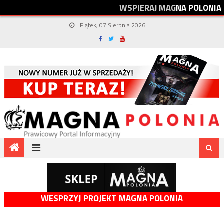
W
S
P
I
E
R
A
J
M
A
G
N
A
P
O
L
O
N
I
A
Piątek, 07 Sierpnia 2026
WESPRZYJ PROJEKT MAGNA POLONIA