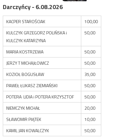
Darczyńcy - 6.08.2026
KACPER STAROŚCIAK
100,00
KULCZYK GRZEGORZ POLIŃSKA i
50,00
KULCZYK KATARZYNA
MARIA KOSTRZEWA
50,00
JERZY T MICHAJŁOWICZ
50,00
KOZIOŁ BOGUSŁAW
35,00
PAWEŁ ŁUKASZ ZIEMIAŃSKI
50,00
POTERA LIDIA i POTERA KRZYSZTOF
50,00
NIEMCZYK MICHAŁ
20,00
SŁAWOMIR PIĄTEK
10,00
KAMIL JAN KOWALCZYK
50,00