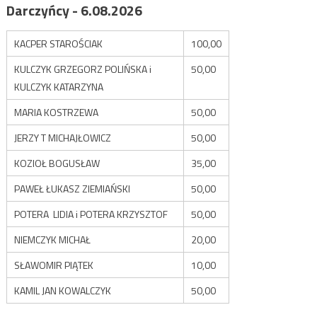
Darczyńcy - 6.08.2026
KACPER STAROŚCIAK
100,00
KULCZYK GRZEGORZ POLIŃSKA i
50,00
KULCZYK KATARZYNA
MARIA KOSTRZEWA
50,00
JERZY T MICHAJŁOWICZ
50,00
KOZIOŁ BOGUSŁAW
35,00
PAWEŁ ŁUKASZ ZIEMIAŃSKI
50,00
POTERA LIDIA i POTERA KRZYSZTOF
50,00
NIEMCZYK MICHAŁ
20,00
SŁAWOMIR PIĄTEK
10,00
KAMIL JAN KOWALCZYK
50,00