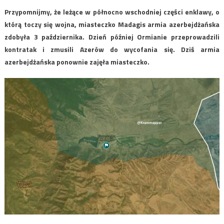
Przypomnijmy, że leżące w północno wschodniej części enklawy, o
którą toczy się wojna, miasteczko Madagis armia azerbejdżańska
zdobyła 3 października. Dzień później Ormianie przeprowadzili
kontratak i zmusili Azerów do wycofania się. Dziś armia
azerbejdżańska ponownie zajęła miasteczko.