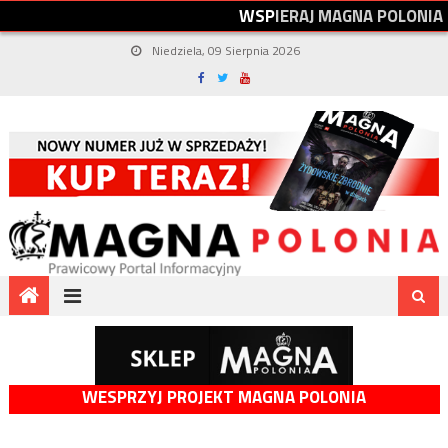
W
S
P
I
E
R
A
J
M
A
G
N
A
P
O
L
O
N
I
A
Niedziela, 09 Sierpnia 2026
WESPRZYJ PROJEKT MAGNA POLONIA