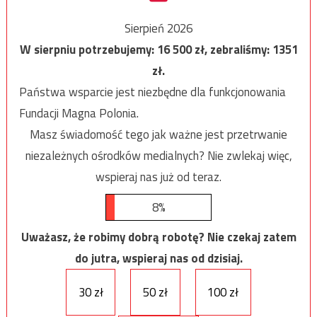
Sierpień 2026
W sierpniu potrzebujemy:
16 500
zł, zebraliśmy:
1351
zł.
Państwa wsparcie jest niezbędne dla funkcjonowania
Fundacji Magna Polonia.
Masz świadomość tego jak ważne jest przetrwanie
niezależnych ośrodków medialnych? Nie zwlekaj więc,
wspieraj nas już od teraz.
8%
Uważasz, że robimy dobrą robotę? Nie czekaj zatem
do jutra, wspieraj nas od dzisiaj.
30 zł
50 zł
100 zł