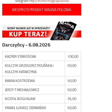
Telegram
https://t.me/magnapolonia
WESPRZYJ PROJEKT MAGNA POLONIA
Darczyńcy - 6.08.2026
KACPER STAROŚCIAK
100,00
KULCZYK GRZEGORZ POLIŃSKA i
50,00
KULCZYK KATARZYNA
MARIA KOSTRZEWA
50,00
JERZY T MICHAJŁOWICZ
50,00
KOZIOŁ BOGUSŁAW
35,00
PAWEŁ ŁUKASZ ZIEMIAŃSKI
50,00