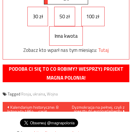
30 zł
50 zł
100 zł
Inna kwota
Zobacz kto wparł nas tym miesiącu:
Tutaj
PODOBA CI SIĘ TO CO ROBIMY? WESPRZYJ PROJEKT
MAGNA POLONIA!
Tagged
Rosja
,
ukraina
,
Wojna
Nawigacja
Kalendarium historyczne: 8
Dyzmokracja na pełnej, czyli z
aresztu do europarlamentu
listopada 1864 – carat
wpisu
likwiduje polskie klasztory