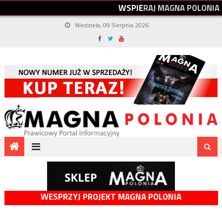
W
S
P
I
E
R
A
J
M
A
G
N
A
P
O
L
O
N
I
A
Niedziela, 09 Sierpnia 2026
WESPRZYJ PROJEKT MAGNA POLONIA