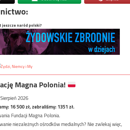
nictwo:
t jeszcze naród polski?
ację Magna Polonia!
Sierpień 2026
jemy:
16 500
zł, zebraliśmy:
1351
zł.
ania Fundacji Magna Polonia.
anie niezależnych ośrodków medialnych? Nie zwlekaj więc,