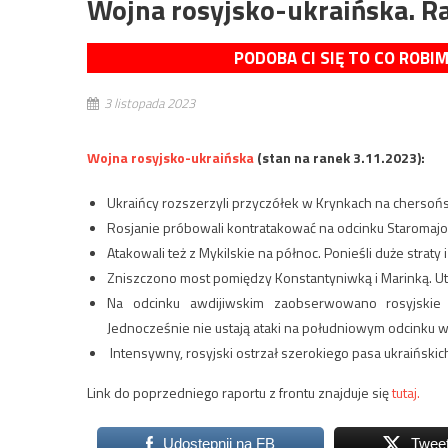
Wojna rosyjsko-ukraińska. Ra
PODOBA CI SIĘ TO CO ROBI
3 listopada 2023
Wojna rosyjsko-ukraińska
(stan na ranek 3.11.2023):
Ukraińcy rozszerzyli przyczółek w Krynkach na chersoń
Rosjanie próbowali kontratakować na odcinku Staromajorsk
Atakowali też z Mykilskie na północ. Ponieśli duże straty i
Zniszczono most pomiędzy Konstantyniwką i Marinką. Utru
Na odcinku awdijiwskim zaobserwowano rosyjskie
Jednocześnie nie ustają ataki na południowym odcinku wa
Intensywny, rosyjski ostrzał szerokiego pasa ukraiński
Link do poprzedniego raportu z frontu znajduje się
tutaj.
Udostępnij na FB
Twee