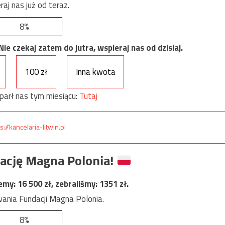
raj nas już od teraz.
8%
e czekaj zatem do jutra, wspieraj nas od dzisiaj.
100 zł
Inna kwota
parł nas tym miesiącu:
Tutaj
s://kancelaria-litwin.pl
ację Magna Polonia!
jemy:
16 500
zł, zebraliśmy:
1351
zł.
ania Fundacji Magna Polonia.
8%