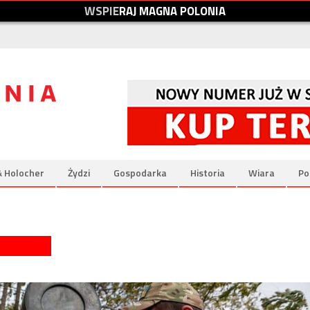
W
S
P
I
E
R
A
J
M
A
G
N
A
P
O
L
O
N
I
A
& Holocher
Żydzi
Gospodarka
Historia
Wiara
Po