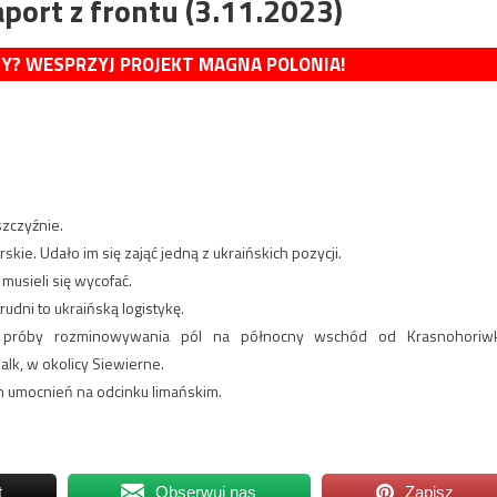
port z frontu (3.11.2023)
MY? WESPRZYJ PROJEKT MAGNA POLONIA!
szczyźnie.
ie. Udało im się zająć jedną z ukraińskich pozycji.
 musieli się wycofać.
dni to ukraińską logistykę.
 próby rozminowywania pól na północny wschód od Krasnohoriwk
lk, w okolicy Siewierne.
ch umocnień na odcinku limańskim.
t
Obserwuj nas
Zapisz