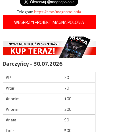
Telegram
https://t.me/magnapolonia
WESPRZYJ PROJEKT MAGNA POLONIA
Darczyńcy - 30.07.2026
AP
30
Artur
70
Anonim
100
Anonim
200
Arleta
90
Piotr
500