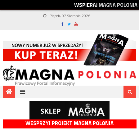
W
S
P
I
E
R
A
J
M
A
G
N
A
P
O
L
O
N
I
A
Piątek, 07 Sierpnia 2026
WESPRZYJ PROJEKT MAGNA POLONIA