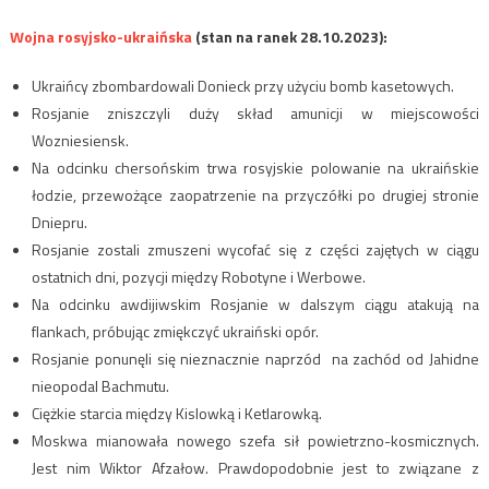
Wojna rosyjsko-ukraińska
(stan na ranek 28.10.2023):
Ukraińcy zbombardowali Donieck przy użyciu bomb kasetowych.
Rosjanie zniszczyli duży skład amunicji w miejscowości
Wozniesiensk.
Na odcinku chersońskim trwa rosyjskie polowanie na ukraińskie
łodzie, przewożące zaopatrzenie na przyczółki po drugiej stronie
Dniepru.
Rosjanie zostali zmuszeni wycofać się z części zajętych w ciągu
ostatnich dni, pozycji między Robotyne i Werbowe.
Na odcinku awdijiwskim Rosjanie w dalszym ciągu atakują na
flankach, próbując zmiękczyć ukraiński opór.
Rosjanie ponunęli się nieznacznie naprzód na zachód od Jahidne
nieopodal Bachmutu.
Ciężkie starcia między Kislowką i Ketlarowką.
Moskwa mianowała nowego szefa sił powietrzno-kosmicznych.
Jest nim Wiktor Afzałow. Prawdopodobnie jest to związane z