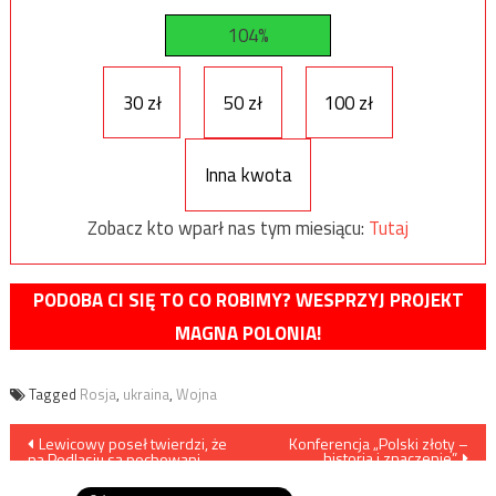
104%
30 zł
50 zł
100 zł
Inna kwota
Zobacz kto wparł nas tym miesiącu:
Tutaj
PODOBA CI SIĘ TO CO ROBIMY? WESPRZYJ PROJEKT
MAGNA POLONIA!
Tagged
Rosja
,
ukraina
,
Wojna
Nawigacja
Lewicowy poseł twierdzi, że
Konferencja „Polski złoty –
historia i znaczenie”
na Podlasiu są pochowani
wpisu
nachodźcy