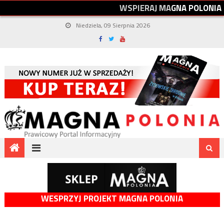
W
S
P
I
E
R
A
J
M
A
G
N
A
P
O
L
O
N
I
A
Niedziela, 09 Sierpnia 2026
WESPRZYJ PROJEKT MAGNA POLONIA