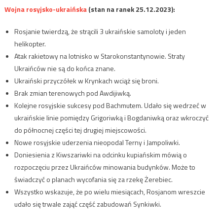
Wojna rosyjsko-ukraińska
(stan na ranek 25.12.2023):
Rosjanie twierdzą, że strącili 3 ukraińskie samoloty i jeden
helikopter.
Atak rakietowy na lotnisko w Starokonstantynowie. Straty
Ukraińców nie są do końca znane.
Ukraiński przyczółek w Krynkach wciąż się broni.
Brak zmian terenowych pod Awdijiwką.
Kolejne rosyjskie sukcesy pod Bachmutem. Udało się wedrzeć w
ukraińskie linie pomiędzy Grigoriwką i Bogdaniwką oraz wkroczyć
do północnej części tej drugiej miejscowości.
Nowe rosyjskie uderzenia nieopodal Terny i Jampoliwki.
Doniesienia z Kiwszariwki na odcinku kupiańskim mówią o
rozpoczęciu przez Ukraińców minowania budynków. Może to
świadczyć o planach wycofania się za rzekę Żerebiec.
Wszystko wskazuje, że po wielu miesiącach, Rosjanom wreszcie
udało się trwale zająć część zabudowań Synkiwki.