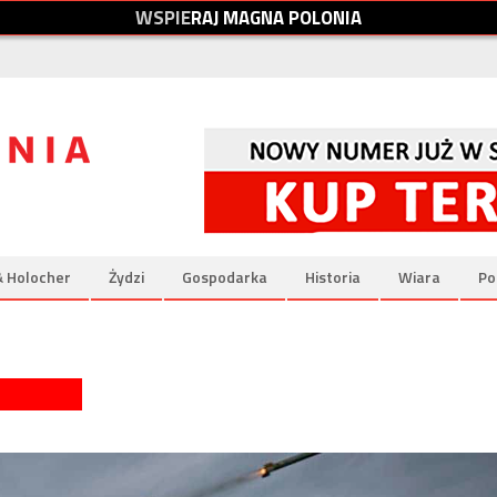
W
S
P
I
E
R
A
J
M
A
G
N
A
P
O
L
O
N
I
A
& Holocher
Żydzi
Gospodarka
Historia
Wiara
Po