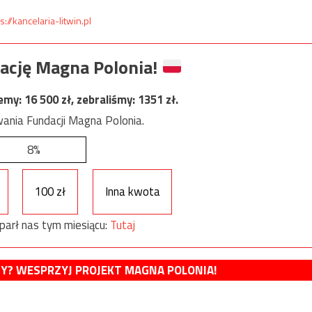
s://kancelaria-litwin.pl
ację Magna Polonia!
jemy:
16 500
zł, zebraliśmy:
1351
zł.
ania Fundacji Magna Polonia.
8%
100 zł
Inna kwota
parł nas tym miesiącu:
Tutaj
MY? WESPRZYJ PROJEKT MAGNA POLONIA!