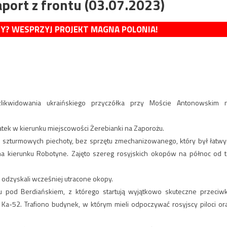
port z frontu (03.07.2023)
MY? WESPRZYJ PROJEKT MAGNA POLONIA!
 zlikwidowania ukraińskiego przyczółka przy Moście Antonowskim 
atek w kierunku miejscowości Żerebianki na Zaporożu.
rup szturmowych piechoty, bez sprzętu zmechanizowanego, który był łatw
na kierunku Robotyne. Zajęto szereg rosyjskich okopów na północ od t
 odzyskali wcześniej utracone okopy.
sku pod Berdiańskiem, z którego startują wyjątkowo skuteczne przeciw
a-52. Trafiono budynek, w którym mieli odpoczywać rosyjscy piloci or