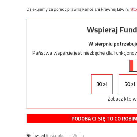
Dziękujemy za pomoc prawną Kancelarii Prawnej Litwin:
http
Wspieraj Fund
W sierpniu potrzebu
Państwa wsparcie jest niezbędne dla funkcjonow
30 zł
50 zł
Zobacz kto w
PODOBA CI SIĘ TO CO ROBI
Tagged
Rosja
,
ukraina
,
Wojna