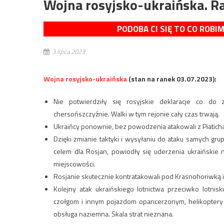
Wojna rosyjsko-ukraińska. Ra
PODOBA CI SIĘ TO CO ROBI
3 lipca 2023
Wojna rosyjsko-ukraińska
(stan na ranek 03.07.2023):
Nie potwierdziły się rosyjskie deklaracje co do
chersońszczyźnie. Walki w tym rejonie cały czas trwają.
Ukraińcy ponownie, bez powodzenia atakowali z Piatich
Dzięki zmianie taktyki i wysyłaniu do ataku samych g
celem dla Rosjan, powiodły się uderzenia ukraińskie 
miejscowości.
Rosjanie skutecznie kontratakowali pod Krasnohoriwką i
Kolejny atak ukraińskiego lotnictwa przeciwko lotni
czołgom i innym pojazdom opancerzonym, helikoptery K
obsługa naziemna. Skala strat nieznana.