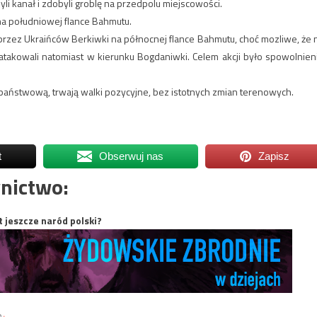
li kanał i zdobyli groblę na przedpolu miejscowości.
 na południowej flance Bahmutu.
 przez Ukraińców Berkiwki na północnej flance Bahmutu, choć mozliwe, że 
ratakowali natomiast w kierunku Bogdaniwki. Celem akcji było spowolnien
 państwową, trwają walki pozycyjne, bez istotnych zmian terenowych.
t
Obserwuj nas
Zapisz
nictwo:
t jeszcze naród polski?