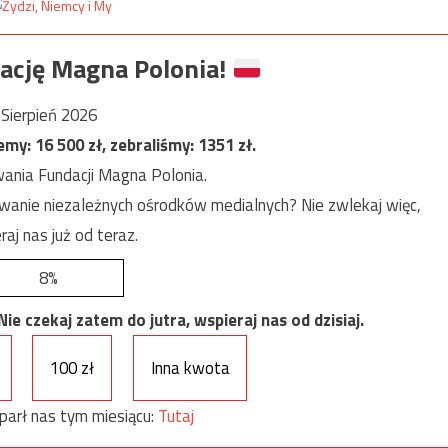
ację Magna Polonia!
Sierpień 2026
jemy:
16 500
zł, zebraliśmy:
1351
zł.
ania Fundacji Magna Polonia.
anie niezależnych ośrodków medialnych? Nie zwlekaj więc,
raj nas już od teraz.
8%
e czekaj zatem do jutra, wspieraj nas od dzisiaj.
100 zł
Inna kwota
parł nas tym miesiącu:
Tutaj