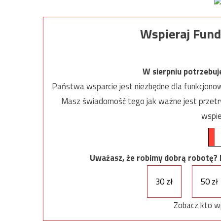
Wspieraj Fund
W sierpniu potrzebu
Państwa wsparcie jest niezbędne dla funkcjonow
Masz świadomość tego jak ważne jest przetrw
wspie
Uważasz, że robimy dobrą robotę? Ni
30 zł
50 zł
Zobacz kto w