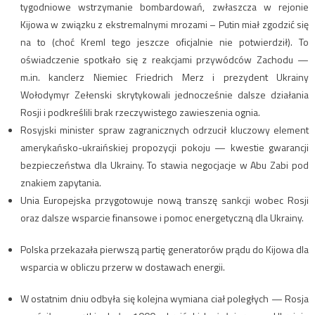
tygodniowe wstrzymanie bombardowań, zwłaszcza w rejonie
Kijowa w związku z ekstremalnymi mrozami – Putin miał zgodzić się
na to (choć Kreml tego jeszcze oficjalnie nie potwierdził). To
oświadczenie spotkało się z reakcjami przywódców Zachodu —
m.in. kanclerz Niemiec Friedrich Merz i prezydent Ukrainy
Wołodymyr Zełenski skrytykowali jednocześnie dalsze działania
Rosji i podkreślili brak rzeczywistego zawieszenia ognia.
Rosyjski minister spraw zagranicznych odrzucił kluczowy element
amerykańsko-ukraińskiej propozycji pokoju — kwestie gwarancji
bezpieczeństwa dla Ukrainy. To stawia negocjacje w Abu Zabi pod
znakiem zapytania.
Unia Europejska przygotowuje nową transzę sankcji wobec Rosji
oraz dalsze wsparcie finansowe i pomoc energetyczną dla Ukrainy.
Polska przekazała pierwszą partię generatorów prądu do Kijowa dla
wsparcia w obliczu przerw w dostawach energii.
W ostatnim dniu odbyła się kolejna wymiana ciał poległych — Rosja