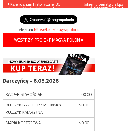
Nawigacja
Kalendarium historyczne: 30
Jakiemu państwu służy
Waldemar Żurek?
stycznia 1644 – bitwa pod
wpisu
Ochmatowem
Telegram
https://t.me/magnapolonia
WESPRZYJ PROJEKT MAGNA POLONIA
Darczyńcy - 6.08.2026
KACPER STAROŚCIAK
100,00
KULCZYK GRZEGORZ POLIŃSKA i
50,00
KULCZYK KATARZYNA
MARIA KOSTRZEWA
50,00