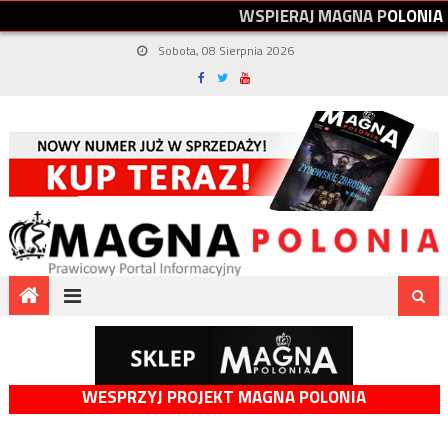
W
S
P
I
E
R
A
J
M
A
G
N
A
P
O
L
O
N
I
A
Sobota, 08 Sierpnia 2026
WESPRZYJ PROJEKT MAGNA POLONIA