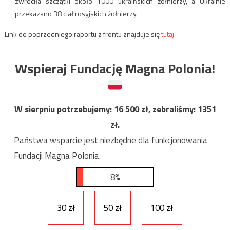
zwróciła szczątki około 1000 ukraińskich żołnierzy, a Ukrainie
przekazano 38 ciał rosyjskich żołnierzy.
Link do poprzedniego raportu z frontu znajduje się
tutaj.
Wspieraj Fundację Magna Polonia!
W sierpniu potrzebujemy:
16 500
zł, zebraliśmy:
1351
zł.
Państwa wsparcie jest niezbędne dla funkcjonowania
Fundacji Magna Polonia.
8%
30 zł
50 zł
100 zł