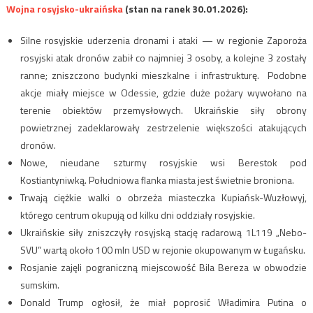
Wojna rosyjsko-ukraińska
(stan na ranek 30.01.2026):
Silne rosyjskie uderzenia dronami i ataki — w regionie Zaporoża
rosyjski atak dronów zabił co najmniej 3 osoby, a kolejne 3 zostały
ranne; zniszczono budynki mieszkalne i infrastrukturę. Podobne
akcje miały miejsce w Odessie, gdzie duże pożary wywołano na
terenie obiektów przemysłowych. Ukraińskie siły obrony
powietrznej zadeklarowały zestrzelenie większości atakujących
dronów.
Nowe, nieudane szturmy rosyjskie wsi Berestok pod
Kostiantyniwką. Południowa flanka miasta jest świetnie broniona.
Trwają ciężkie walki o obrzeża miasteczka Kupiańsk-Wuzłowyj,
którego centrum okupują od kilku dni oddziały rosyjskie.
Ukraińskie siły zniszczyły rosyjską stację radarową 1L119 „Nebo-
SVU” wartą około 100 mln USD w rejonie okupowanym w Ługańsku.
Rosjanie zajęli pograniczną miejscowość Bila Bereza w obwodzie
sumskim.
Donald Trump ogłosił, że miał poprosić Władimira Putina o