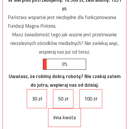
W sierpniu potrzebujemy:
16 500
zł, zebraliśmy:
1351
zł.
Państwa wsparcie jest niezbędne dla funkcjonowania
Fundacji Magna Polonia.
Masz świadomość tego jak ważne jest przetrwanie
niezależnych ośrodków medialnych? Nie zwlekaj więc,
wspieraj nas już od teraz.
8%
Uważasz, że robimy dobrą robotę? Nie czekaj zatem
do jutra, wspieraj nas od dzisiaj.
30 zł
50 zł
100 zł
Inna kwota