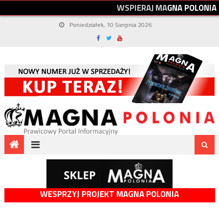
W
S
P
I
E
R
A
J
M
A
G
N
A
P
O
L
O
N
I
A
Poniedziałek, 10 Sierpnia 2026
WESPRZYJ PROJEKT MAGNA POLONIA