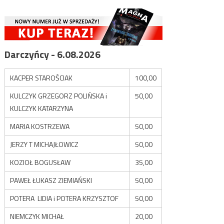
Darczyńcy - 6.08.2026
KACPER STAROŚCIAK
100,00
KULCZYK GRZEGORZ POLIŃSKA i
50,00
KULCZYK KATARZYNA
MARIA KOSTRZEWA
50,00
JERZY T MICHAJŁOWICZ
50,00
KOZIOŁ BOGUSŁAW
35,00
PAWEŁ ŁUKASZ ZIEMIAŃSKI
50,00
POTERA LIDIA i POTERA KRZYSZTOF
50,00
NIEMCZYK MICHAŁ
20,00