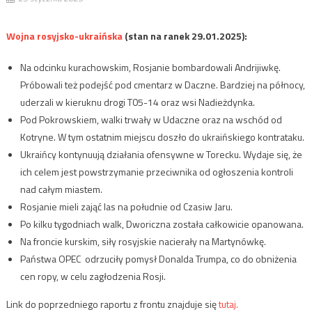
Wojna rosyjsko-ukraińska
(stan na ranek 29.01.2025):
Na odcinku kurachowskim, Rosjanie bombardowali Andrijiwkę.
Próbowali też podejść pod cmentarz w Daczne. Bardziej na północy,
uderzali w kieruknu drogi T05-14 oraz wsi Nadieżdynka.
Pod Pokrowskiem, walki trwały w Udaczne oraz na wschód od
Kotryne. W tym ostatnim miejscu doszło do ukraińskiego kontrataku.
Ukraińcy kontynuują działania ofensywne w Torecku. Wydaje się, że
ich celem jest powstrzymanie przeciwnika od ogłoszenia kontroli
nad całym miastem.
Rosjanie mieli zająć las na południe od Czasiw Jaru.
Po kilku tygodniach walk, Dworiczna została całkowicie opanowana.
Na froncie kurskim, siły rosyjskie nacierały na Martynówkę.
Państwa OPEC odrzuciły pomysł Donalda Trumpa, co do obniżenia
cen ropy, w celu zagłodzenia Rosji.
Link do poprzedniego raportu z frontu znajduje się
tutaj.