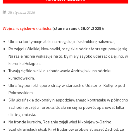
28 stycznia 2025
Wojna rosyjsko-ukraińska
(stan na ranek 28.01.2025):
Ukraina kontynuuje ataki na rosyjską infrastrukturę paliwową.
Po zajęciu Wielkiej Nowosyłki, rosyjskie oddziały przegrupowują się.
Na razie nic nie wskazuje na to, by miały szybko uderzać dalej, np. w
kierunku Hulajpola.
Trwają ciężkie walki o zabudowania Andriwjiwki na odcinku
kurachowskim.
Ukraińcy ponieśli spore straty w starciach o Udaczne i Kotlyne pod
Pokrowskiem.
Siły ukraińskie dokonały niespodziewanego kontrataku w północno
zachodniej części Torecka. Udało im się na powrót opanować kilka
ulic tego miasta.
Na froncie kurskim, Rosjanie zajęli wieś Nikołajewo-Darino.
Szef ukraińskich służb Kirył Budanow próbuje straszyć Zachód, że