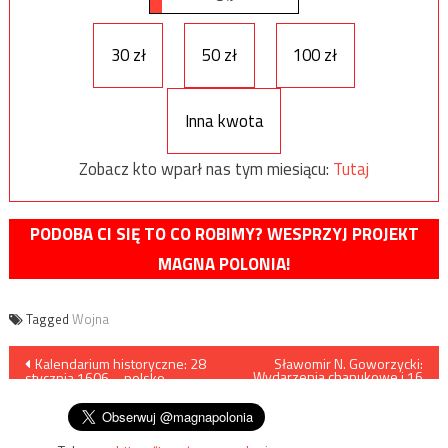
30 zł
50 zł
100 zł
Inna kwota
Zobacz kto wparł nas tym miesiącu:
Tutaj
PODOBA CI SIĘ TO CO ROBIMY? WESPRZYJ PROJEKT
MAGNA POLONIA!
Tagged
Wojna
Nawigacja
Kalendarium historyczne: 28
Sławomir N. Goworzycki:
Wydarzenia chanukowe i 16
stycznia 1606 – polsko-
szabesgojów
wpisu
tatarska bitwa pod Udyczem