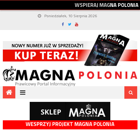
W
S
P
I
E
R
A
J
M
A
G
N
A
P
O
L
O
N
I
A
Poniedziałek, 10 Sierpnia 2026
WESPRZYJ PROJEKT MAGNA POLONIA