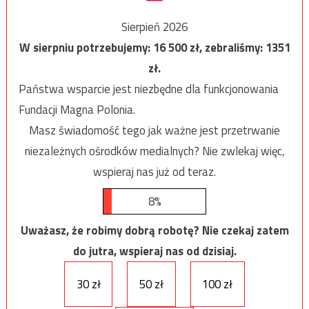
Sierpień 2026
W sierpniu potrzebujemy:
16 500
zł, zebraliśmy:
1351
zł.
Państwa wsparcie jest niezbędne dla funkcjonowania
Fundacji Magna Polonia.
Masz świadomość tego jak ważne jest przetrwanie
niezależnych ośrodków medialnych? Nie zwlekaj więc,
wspieraj nas już od teraz.
8%
Uważasz, że robimy dobrą robotę? Nie czekaj zatem
do jutra, wspieraj nas od dzisiaj.
30 zł
50 zł
100 zł