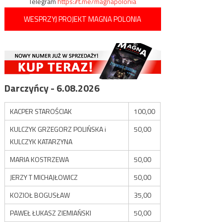
Telegram
https://t.me/magnapolonia
WESPRZYJ PROJEKT MAGNA POLONIA
Darczyńcy - 6.08.2026
KACPER STAROŚCIAK
100,00
KULCZYK GRZEGORZ POLIŃSKA i
50,00
KULCZYK KATARZYNA
MARIA KOSTRZEWA
50,00
JERZY T MICHAJŁOWICZ
50,00
KOZIOŁ BOGUSŁAW
35,00
PAWEŁ ŁUKASZ ZIEMIAŃSKI
50,00