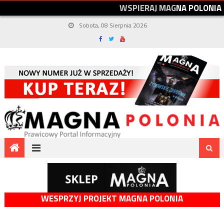
W
S
P
I
E
R
A
J
M
A
G
N
A
P
O
L
O
N
I
A
Sobota, 08 Sierpnia 2026
WESPRZYJ PROJEKT MAGNA POLONIA