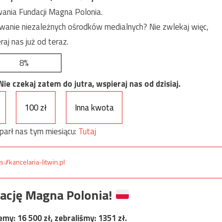
ania Fundacji Magna Polonia.
anie niezależnych ośrodków medialnych? Nie zwlekaj więc,
raj nas już od teraz.
8%
e czekaj zatem do jutra, wspieraj nas od dzisiaj.
100 zł
Inna kwota
parł nas tym miesiącu:
Tutaj
s://kancelaria-litwin.pl
ację Magna Polonia!
jemy:
16 500
zł, zebraliśmy:
1351
zł.