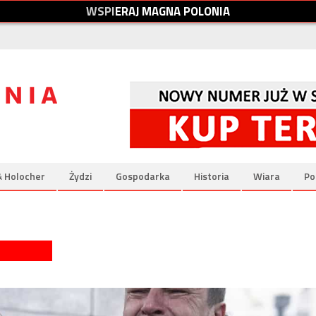
W
S
P
I
E
R
A
J
M
A
G
N
A
P
O
L
O
N
I
A
& Holocher
Żydzi
Gospodarka
Historia
Wiara
Po