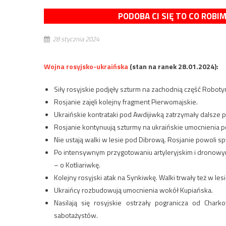
PODOBA CI SIĘ TO CO ROBI
28 stycznia 2024
Wojna rosyjsko-ukraińska
(stan na ranek 28.01.2024):
Siły rosyjskie podjęły szturm na zachodnią część Robot
Rosjanie zajęli kolejny fragment Pierwomajskie.
Ukraińskie kontrataki pod Awdijiwką zatrzymały dalsze 
Rosjanie kontynuują szturmy na ukraińskie umocnienia p
Nie ustają walki w lesie pod Dibrową. Rosjanie powoli s
Po intensywnym przygotowaniu artyleryjskim i dronowym, 
– o Kotliariwkę.
Kolejny rosyjski atak na Synkiwkę. Walki trwały też w les
Ukraińcy rozbudowują umocnienia wokół Kupiańska.
Nasilają się rosyjskie ostrzały pogranicza od Chark
sabotażystów.