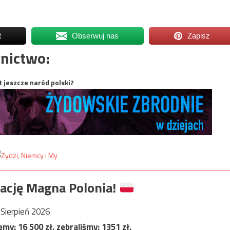
t
Obserwuj nas
Zapisz
nictwo:
t jeszcze naród polski?
ację Magna Polonia!
Sierpień 2026
jemy:
16 500
zł, zebraliśmy:
1351
zł.