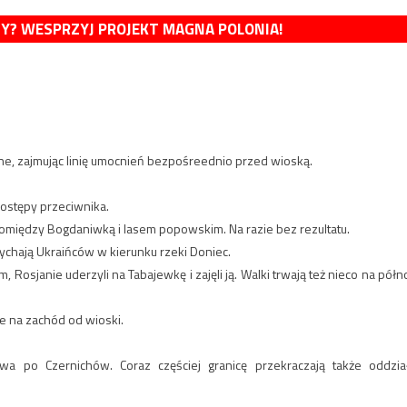
MY? WESPRZYJ PROJEKT MAGNA POLONIA!
yne, zajmując linię umocnień bezpośreednio przed wioską.
postępy przeciwnika.
omiędzy Bogdaniwką i lasem popowskim. Na razie bez rezultatu.
pychają Ukraińców w kierunku rzeki Doniec.
Rosjanie uderzyli na Tabajewkę i zajęli ją. Walki trwają też nieco na półn
ie na zachód od wioski.
owa po Czernichów. Coraz częściej granicę przekraczają także oddzia