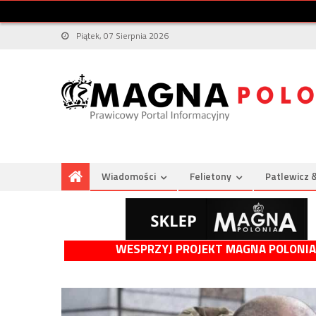
Piątek, 07 Sierpnia 2026
Wiadomości
Felietony
Patlewicz 
WESPRZYJ PROJEKT MAGNA POLONIA