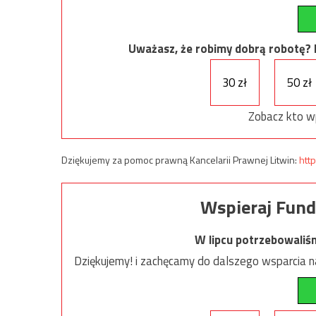
Uważasz, że robimy dobrą robotę? Ni
30 zł
50 zł
Zobacz kto w
Dziękujemy za pomoc prawną Kancelarii Prawnej Litwin:
http
Wspieraj Fund
W lipcu potrzebowaliś
Dziękujemy! i zachęcamy do dalszego wsparcia na