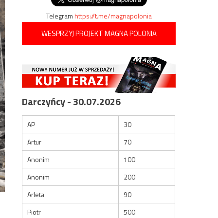
Telegram
https://t.me/magnapolonia
WESPRZYJ PROJEKT MAGNA POLONIA
Darczyńcy - 30.07.2026
AP
30
Artur
70
Anonim
100
Anonim
200
Arleta
90
Piotr
500