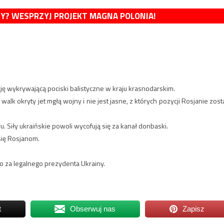
MY? WESPRZYJ PROJEKT MAGNA POLONIA!
cję wykrywającą pociski balistyczne w kraju krasnodarskim.
alk okryty jet mgłą wojny i nie jest jasne, z których pozycji Rosjanie zosta
. Siły ukraińskie powoli wycofują się za kanał donbaski.
się Rosjanom.
ego za legalnego prezydenta Ukrainy.
t
Obserwuj nas
Zapisz