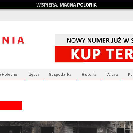
W
S
P
I
E
R
A
J
M
A
G
N
A
P
O
L
O
N
I
A
& Holocher
Żydzi
Gospodarka
Historia
Wiara
Po