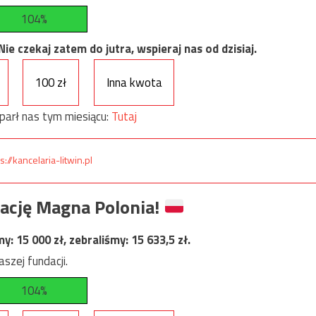
104%
e czekaj zatem do jutra, wspieraj nas od dzisiaj.
100 zł
Inna kwota
parł nas tym miesiącu:
Tutaj
s://kancelaria-litwin.pl
ację Magna Polonia!
my:
15 000
zł, zebraliśmy:
15 633,5
zł.
szej fundacji.
104%