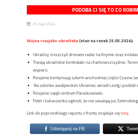
PODOBA CI SIĘ TO CO ROBI
25 maja 2024
Wojna rosyjsko-ukraińska
(stan na ranek 25.05.2024):
Ukraińcy zniszczyli dronami radar na Krymie oraz instala
Trwają ukraińskie kontrataki na charkowszczyźnie. Teren w
wyparci.
Rosjanie kontynuują szturm wschodniej części Czasiw Jaru
Na odcinku awdijiwskim Ukrainiec ukradł czołg i poddał 
Rosjanie zajęli centrum Paraskowiwki.
Putin i Łukaszenka ogłosili, że nie uważają już Zełenski
Link do poprzedniego raportu z frontu znajduje się
tutaj.
Udostępnij na FB
Twee