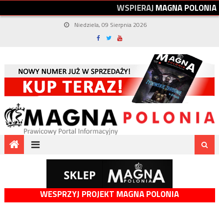
W
S
P
I
E
R
A
J
M
A
G
N
A
P
O
L
O
N
I
A
Niedziela, 09 Sierpnia 2026
WESPRZYJ PROJEKT MAGNA POLONIA