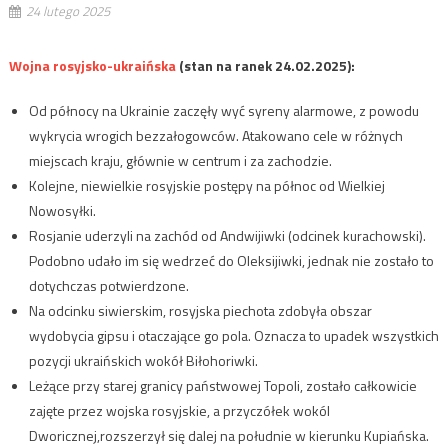
24 lutego 2025
Wojna rosyjsko-ukraińska
(stan na ranek 24.02.2025):
Od północy na Ukrainie zaczęły wyć syreny alarmowe, z powodu
wykrycia wrogich bezzałogowców. Atakowano cele w różnych
miejscach kraju, głównie w centrum i za zachodzie.
Kolejne, niewielkie rosyjskie postępy na północ od Wielkiej
Nowosyłki.
Rosjanie uderzyli na zachód od Andwijiwki (odcinek kurachowski).
Podobno udało im się wedrzeć do Oleksijiwki, jednak nie zostało to
dotychczas potwierdzone.
Na odcinku siwierskim, rosyjska piechota zdobyła obszar
wydobycia gipsu i otaczające go pola. Oznacza to upadek wszystkich
pozycji ukraińskich wokół Biłohoriwki.
Leżące przy starej granicy państwowej Topoli, zostało całkowicie
zajęte przez wojska rosyjskie, a przyczółek wokól
Dworicznej,rozszerzył się dalej na południe w kierunku Kupiańska.