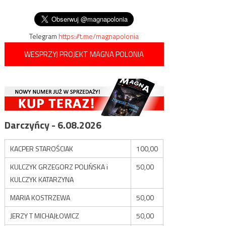
wpisu
Związek Jaszczurczy
Telegram
https://t.me/magnapolonia
WESPRZYJ PROJEKT MAGNA POLONIA
Darczyńcy - 6.08.2026
KACPER STAROŚCIAK
100,00
KULCZYK GRZEGORZ POLIŃSKA i
50,00
KULCZYK KATARZYNA
MARIA KOSTRZEWA
50,00
JERZY T MICHAJŁOWICZ
50,00