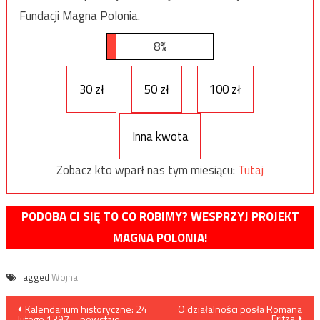
Fundacji Magna Polonia.
8%
30 zł
50 zł
100 zł
Inna kwota
Zobacz kto wparł nas tym miesiącu:
Tutaj
PODOBA CI SIĘ TO CO ROBIMY? WESPRZYJ PROJEKT
MAGNA POLONIA!
Tagged
Wojna
Nawigacja
Kalendarium historyczne: 24
O działalności posła Romana
Fritza
lutego 1397 – powstaje