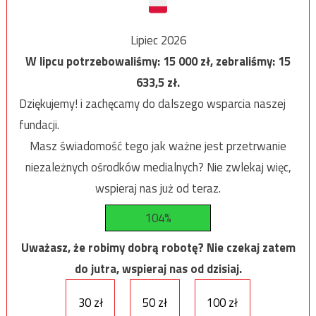
Lipiec 2026
W lipcu potrzebowaliśmy:
15 000
zł, zebraliśmy:
15
633,5
zł.
Dziękujemy! i zachęcamy do dalszego wsparcia naszej
fundacji.
Masz świadomość tego jak ważne jest przetrwanie
niezależnych ośrodków medialnych? Nie zwlekaj więc,
wspieraj nas już od teraz.
104%
Uważasz, że robimy dobrą robotę? Nie czekaj zatem
do jutra, wspieraj nas od dzisiaj.
30 zł
50 zł
100 zł