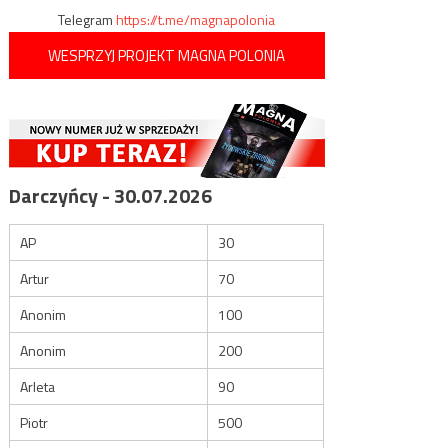
Telegram
https://t.me/magnapolonia
WESPRZYJ PROJEKT MAGNA POLONIA
Darczyńcy - 30.07.2026
AP
30
Artur
70
Anonim
100
Anonim
200
Arleta
90
Piotr
500