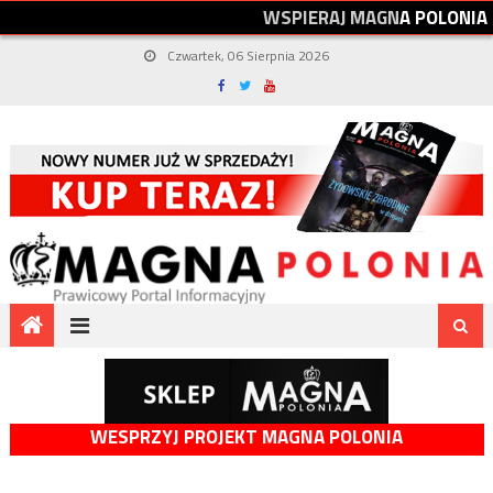
W
S
P
I
E
R
A
J
M
A
G
N
A
P
O
L
O
N
I
A
Czwartek, 06 Sierpnia 2026
WESPRZYJ PROJEKT MAGNA POLONIA