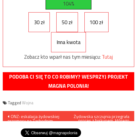
104%
30 zł
50 zł
100 zł
Inna kwota
Zobacz kto wparł nas tym miesiącu:
Tutaj
PODOBA CI SIĘ TO CO ROBIMY? WESPRZYJ PROJEKT
MAGNA POLONIA!
Tagged
Wojna
Nawigacja
ONZ: eskalacja żydowskiej
Żydowska szczujnia przegrała
proces z biskupem, którego
przemocy na Zachodnim
nazwała pedofilem
wpisu
Brzegu