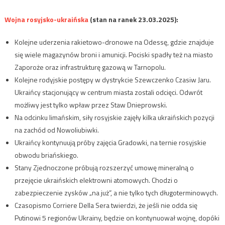
Wojna rosyjsko-ukraińska
(stan na ranek 23.03.2025):
Kolejne uderzenia rakietowo-dronowe na Odessę, gdzie znajduje
się wiele magazynów broni i amunicji. Pociski spadły też na miasto
Zaporoże oraz infrastrukturę gazową w Tarnopolu.
Kolejne rodyjskie postępy w dystrykcie Szewczenko Czasiw Jaru.
Ukraińcy stacjonujący w centrum miasta zostali odcięci. Odwrót
możliwy jest tylko wpław przez Staw Dnieprowski.
Na odcinku limańskim, siły rosyjskie zajęły kilka ukraińskich pozycji
na zachód od Nowoliubiwki.
Ukraińcy kontynuują próby zajęcia Gradowki, na ternie rosyjskie
obwodu briańskiego.
Stany Zjednoczone próbują rozszerzyć umowę mineralną o
przejęcie ukraińskich elektrowni atomowych. Chodzi o
zabezpieczenie zysków „na już”, a nie tylko tych długoterminowych.
Czasopismo Corriere Della Sera twierdzi, że jeśli nie odda się
Putinowi 5 regionów Ukrainy, będzie on kontynuował wojnę, dopóki