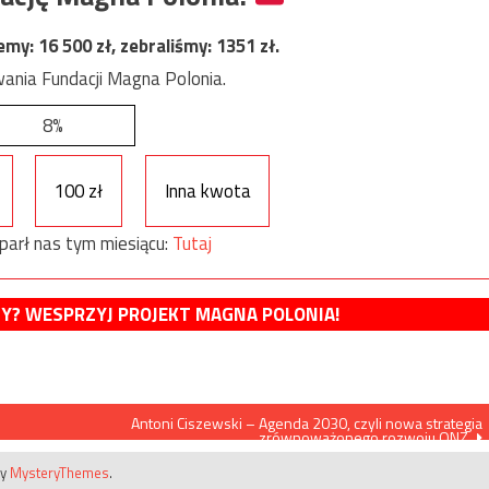
jemy:
16 500
zł, zebraliśmy:
1351
zł.
ania Fundacji Magna Polonia.
8%
100 zł
Inna kwota
parł nas tym miesiącu:
Tutaj
MY? WESPRZYJ PROJEKT MAGNA POLONIA!
Antoni Ciszewski – Agenda 2030, czyli nowa strategia
zrównoważonego rozwoju ONZ.
by
MysteryThemes
.