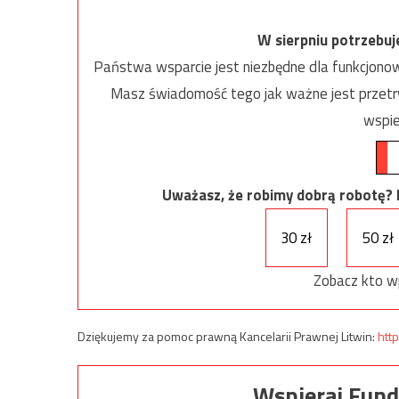
W sierpniu potrzebu
Państwa wsparcie jest niezbędne dla funkcjonow
Masz świadomość tego jak ważne jest przetrw
wspie
Uważasz, że robimy dobrą robotę? Ni
30 zł
50 zł
Zobacz kto w
Dziękujemy za pomoc prawną Kancelarii Prawnej Litwin:
http
Wspieraj Fund