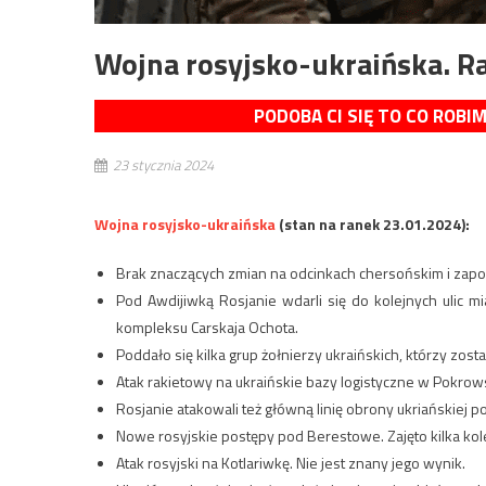
Wojna rosyjsko-ukraińska. R
PODOBA CI SIĘ TO CO ROBI
23 stycznia 2024
Wojna rosyjsko-ukraińska
(stan na ranek 23.01.2024):
Brak znaczących zmian na odcinkach chersońskim i zapo
Pod Awdijiwką Rosjanie wdarli się do kolejnych ulic mi
kompleksu Carskaja Ochota.
Poddało się kilka grup żołnierzy ukraińskich, którzy zostal
Atak rakietowy na ukraińskie bazy logistyczne w Pokrow
Rosjanie atakowali też główną linię obrony ukriańskiej
Nowe rosyjskie postępy pod Berestowe. Zajęto kilka kol
Atak rosyjski na Kotlariwkę. Nie jest znany jego wynik.