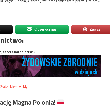
dzki i część Kubania jak tereny rzekomo zamieszkałe przez Ukraińców.
.
t
Obserwuj nas
Zapisz
nictwo:
t jeszcze naród polski?
ację Magna Polonia!