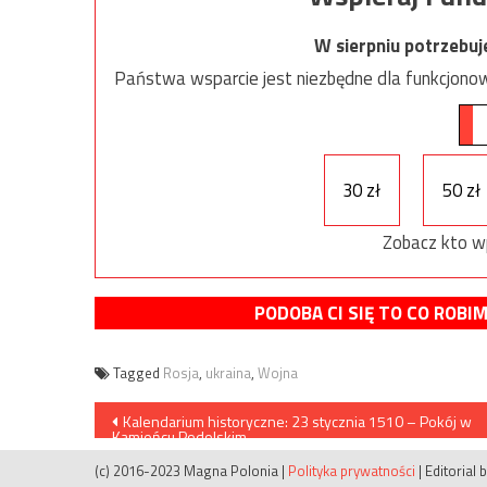
W sierpniu potrzebu
Państwa wsparcie jest niezbędne dla funkcjonow
30 zł
50 zł
Zobacz kto w
PODOBA CI SIĘ TO CO ROBI
Tagged
Rosja
,
ukraina
,
Wojna
Nawigacja
Kalendarium historyczne: 23 stycznia 1510 – Pokój w
Kamieńcu Podolskim
wpisu
(c) 2016-2023 Magna Polonia
|
Polityka prywatności
|
Editorial 