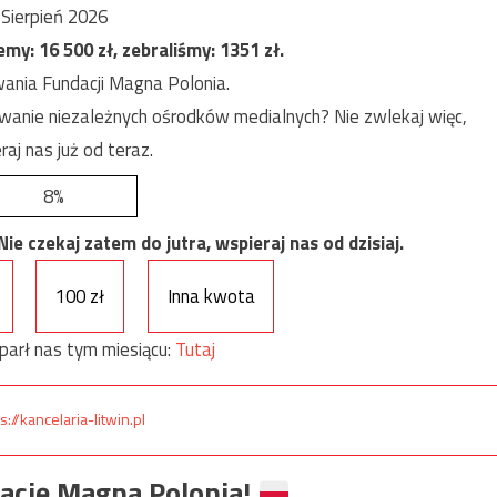
Sierpień 2026
jemy:
16 500
zł, zebraliśmy:
1351
zł.
ania Fundacji Magna Polonia.
anie niezależnych ośrodków medialnych? Nie zwlekaj więc,
raj nas już od teraz.
8%
e czekaj zatem do jutra, wspieraj nas od dzisiaj.
100 zł
Inna kwota
parł nas tym miesiącu:
Tutaj
s://kancelaria-litwin.pl
ację Magna Polonia!