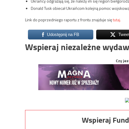
Ukraińcy odgrażają się, że należy im się region biełgoro
Donald Tusk obiecał Ukraińcom kolejną pomoc wojskową
Link do poprzedniego raportu z frontu znajduje się
tutaj.
Udostępnij na FB
Twee
Wspieraj niezależne wydaw
Czy jes
Wspieraj Fund