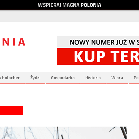
W
S
P
I
E
R
A
J
M
A
G
N
A
P
O
L
O
N
I
A
& Holocher
Żydzi
Gospodarka
Historia
Wiara
Po