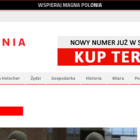
W
S
P
I
E
R
A
J
M
A
G
N
A
P
O
L
O
N
I
A
& Holocher
Żydzi
Gospodarka
Historia
Wiara
Po