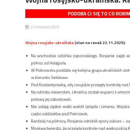
PODOBA CI SIĘ TO CO ROBI
22 listopada 2025
Wojna rosyjsko-ukraińska
(stan na ranek 22.11.2025):
Na wschodzie odcinka zaporoskiego, Rosjanie zajęli wie
północ od Hulajpola.
W Pokrowsku poddała się kolejna grupa ukraińskich żołn
w kierunku Selidowe.
Pod Kostiantyniwką, siły rosyjskie przejęły kontrolę nad 
Na odcinku siwierskim, Ukraińcy zostali wyparci z umocn
połowy jej zabudowań.
Nie ustają ciężkie walki wokół Jampila i Limania. Wojska
części oddziałów pod Pokrowsk.
Bardziej na północy, Rosjanie odnieśli spory sukces – za
Moskwa twierdzi, że przejęła kontrole nad większością K