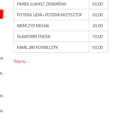
PAWEŁ ŁUKASZ ZIEMIAŃSKI
50,00
POTERA LIDIA i POTERA KRZYSZTOF
50,00
NIEMCZYK MICHAŁ
20,00
SŁAWOMIR PIĄTEK
10,00
KAMIL JAN KOWALCZYK
50,00
na
Więcej...
e,
ło
iu