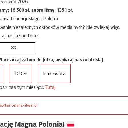
Sierpień 2026
jemy:
16 500
zł, zebraliśmy:
1351
zł.
ania Fundacji Magna Polonia.
anie niezależnych ośrodków medialnych? Nie zwlekaj więc,
raj nas już od teraz.
8%
e czekaj zatem do jutra, wspieraj nas od dzisiaj.
100 zł
Inna kwota
parł nas tym miesiącu:
Tutaj
s://kancelaria-litwin.pl
ację Magna Polonia!