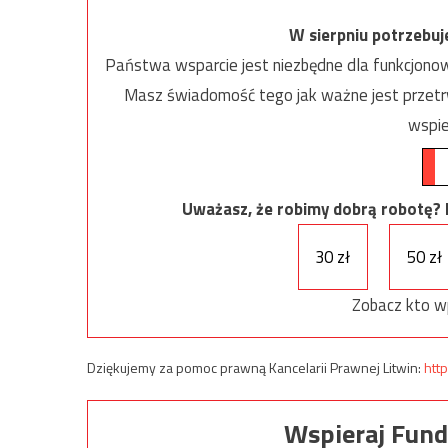
W sierpniu potrzebu
Państwa wsparcie jest niezbędne dla funkcjonow
Masz świadomość tego jak ważne jest przetrw
wspie
Uważasz, że robimy dobrą robotę? Ni
30 zł
50 zł
Zobacz kto w
Dziękujemy za pomoc prawną Kancelarii Prawnej Litwin:
http
Wspieraj Fund