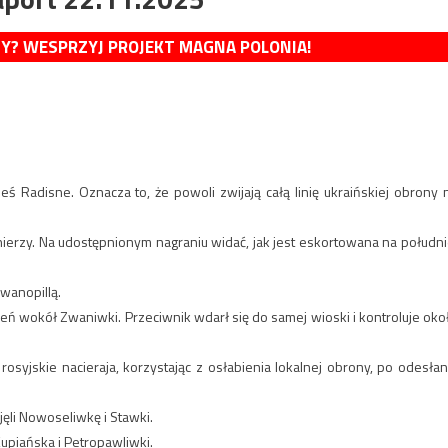
MY? WESPRZYJ PROJEKT MAGNA POLONIA!
ś Radisne. Oznacza to, że powoli zwijają całą linię ukraińskiej obrony 
ierzy. Na udostępnionym nagraniu widać, jak jest eskortowana na południ
Iwanopillą.
ień wokół Zwaniwki. Przeciwnik wdarł się do samej wioski i kontroluje oko
 rosyjskie nacieraja, korzystając z osłabienia lokalnej obrony, po odesłan
jęli Nowoseliwkę i Stawki.
upiańska i Petropawliwki.