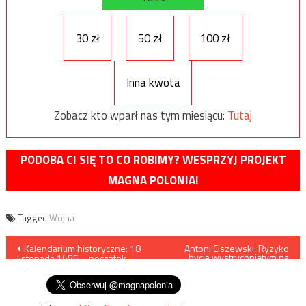
30 zł
50 zł
100 zł
Inna kwota
Zobacz kto wparł nas tym miesiącu:
Tutaj
PODOBA CI SIĘ TO CO ROBIMY? WESPRZYJ PROJEKT
MAGNA POLONIA!
Tagged
Wojna
Nawigacja
Kalendarium historyczne: 18
Antoni Ciszewski: Ryzyko
bycia wystrychniętym na
listopada 1655 – początek
dudka
wpisu
obleżenia Jasnej Góry