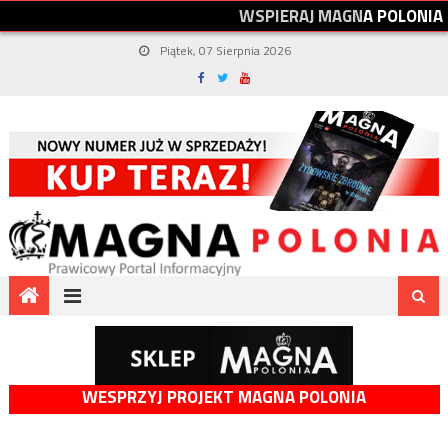
W
S
P
I
E
R
A
J
M
A
G
N
A
P
O
L
O
N
I
A
Piątek, 07 Sierpnia 2026
WESPRZYJ PROJEKT MAGNA POLONIA