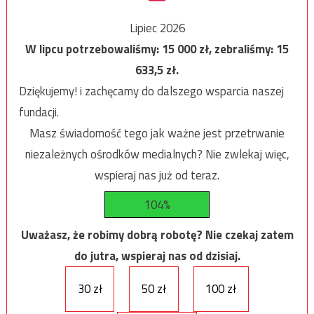
Lipiec 2026
W lipcu potrzebowaliśmy:
15 000
zł, zebraliśmy:
15
633,5
zł.
Dziękujemy! i zachęcamy do dalszego wsparcia naszej
fundacji.
Masz świadomość tego jak ważne jest przetrwanie
niezależnych ośrodków medialnych? Nie zwlekaj więc,
wspieraj nas już od teraz.
104%
Uważasz, że robimy dobrą robotę? Nie czekaj zatem
do jutra, wspieraj nas od dzisiaj.
30 zł
50 zł
100 zł