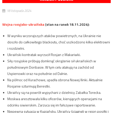
18 listopada 2024
Wojna rosyjsko-ukraińska
(stan na ranek 18.11.2024):
W wyniku wczorajszych ataków powietrznych, na Ukrainie nie
doszło do całkowitego blackoutu, choć uszkodzono kilka elektrowni
i rozdzielni.
Ukraiński kontratak wyrzucił Rosjan z Makariwki.
Siły rosyjskie próbują domknąć okrążenie sił ukraińskich w
południowym Donbasie. W tym celu atakują na zachód od
Uspienowki oraz na południe od Dalnie.
Na północ od Kurachowe, upadła obrona Nowej Ilinki. Aktualnie
Rosjanie szturmują Berestki.
Ukraińcy są na powrót wypychani z dzielnicy Zabałka Torecka.
Moskwa aresztowała kilku oficerów, kierujących operacjami na
odcinku siwierskim. Zarzuca się im fałszywe raportowanie.
Niepewna sytuacja w Kupiańsku. Ukraińcy ściągnęli w rejon posiłki i