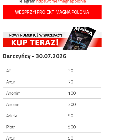
Telegram
https://t.me/magnapolonia
WESPRZYJ PROJEKT MAGNA POLONIA
Darczyńcy - 30.07.2026
AP
30
Artur
70
Anonim
100
Anonim
200
Arleta
90
Piotr
500
Artur
50