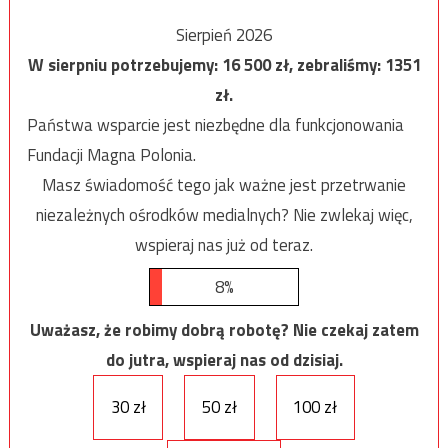
Sierpień 2026
W sierpniu potrzebujemy:
16 500
zł, zebraliśmy:
1351
zł.
Państwa wsparcie jest niezbędne dla funkcjonowania
Fundacji Magna Polonia.
Masz świadomość tego jak ważne jest przetrwanie
niezależnych ośrodków medialnych? Nie zwlekaj więc,
wspieraj nas już od teraz.
8%
Uważasz, że robimy dobrą robotę? Nie czekaj zatem
do jutra, wspieraj nas od dzisiaj.
30 zł
50 zł
100 zł