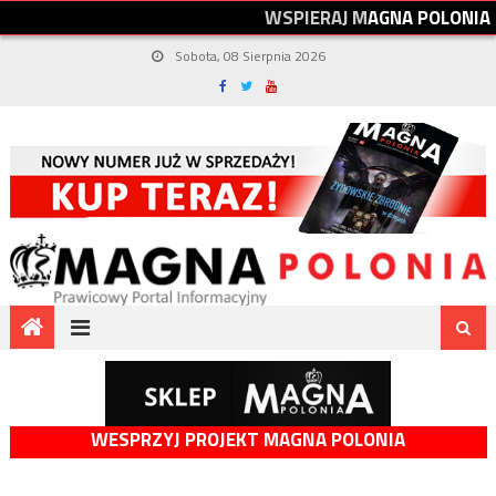
W
S
P
I
E
R
A
J
M
A
G
N
A
P
O
L
O
N
I
A
Sobota, 08 Sierpnia 2026
WESPRZYJ PROJEKT MAGNA POLONIA