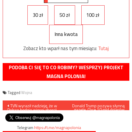
30 zł
50 zł
100 zł
Inna kwota
Zobacz kto wparł nas tym miesiącu:
Tutaj
PODOBA CI SIĘ TO CO ROBIMY? WESPRZYJ PROJEKT
MAGNA POLONIA!
Tagged
Wojna
Nawigacja
TVN wyraził nadzieję, że w
Donald Trump pozywa słynną
gazetę. Chce 10 mld dolarów
Polsce będzie więcej aborcji
odszkodowania
wpisu
Telegram
https://t.me/magnapolonia