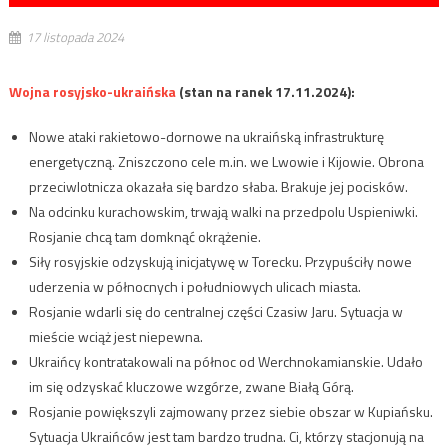
17 listopada 2024
Wojna rosyjsko-ukraińska
(stan na ranek 17.11.2024):
Nowe ataki rakietowo-dornowe na ukraińską infrastrukturę
energetyczną. Zniszczono cele m.in. we Lwowie i Kijowie. Obrona
przeciwlotnicza okazała się bardzo słaba. Brakuje jej pocisków.
Na odcinku kurachowskim, trwają walki na przedpolu Uspieniwki.
Rosjanie chcą tam domknąć okrążenie.
Siły rosyjskie odzyskują inicjatywę w Torecku. Przypuściły nowe
uderzenia w północnych i południowych ulicach miasta.
Rosjanie wdarli się do centralnej części Czasiw Jaru. Sytuacja w
mieście wciąż jest niepewna.
Ukraińcy kontratakowali na północ od Werchnokamianskie. Udało
im się odzyskać kluczowe wzgórze, zwane Białą Górą.
Rosjanie powiększyli zajmowany przez siebie obszar w Kupiańsku.
Sytuacja Ukraińców jest tam bardzo trudna. Ci, którzy stacjonują na