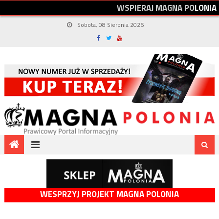
W
S
P
I
E
R
A
J
M
A
G
N
A
P
O
L
O
N
I
A
Sobota, 08 Sierpnia 2026
WESPRZYJ PROJEKT MAGNA POLONIA