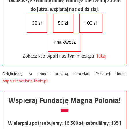
Uważasz, że robimy dobrą robotę? Nie czekaj zatem
do jutra, wspieraj nas od dzisiaj.
30 zł
50 zł
100 zł
Inna kwota
Zobacz kto wparł nas tym miesiącu:
Tutaj
Dziękujemy za pomoc prawną Kancelarii Prawnej Litwin:
https://kancelaria-litwin.pl
Wspieraj Fundację Magna Polonia!
W sierpniu potrzebujemy:
16 500
zł, zebraliśmy:
1351