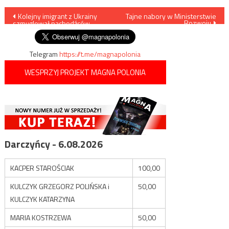
Nawigacja
Kolejny imigrant z Ukrainy
Tajne nabory w Ministerstwie
Rozwoju
szmuglował nachodźców
wpisu
Telegram
https://t.me/magnapolonia
WESPRZYJ PROJEKT MAGNA POLONIA
Darczyńcy - 6.08.2026
KACPER STAROŚCIAK
100,00
KULCZYK GRZEGORZ POLIŃSKA i
50,00
KULCZYK KATARZYNA
MARIA KOSTRZEWA
50,00