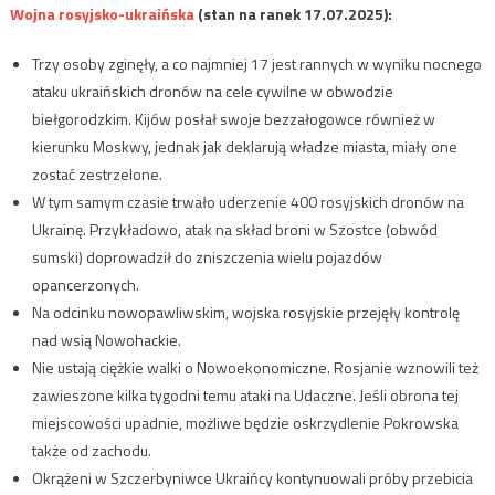
Wojna rosyjsko-ukraińska
(stan na ranek 17.07.2025):
Trzy osoby zginęły, a co najmniej 17 jest rannych w wyniku nocnego
ataku ukraińskich dronów na cele cywilne w obwodzie
biełgorodzkim. Kijów posłał swoje bezzałogowce również w
kierunku Moskwy, jednak jak deklarują władze miasta, miały one
zostać zestrzelone.
W tym samym czasie trwało uderzenie 400 rosyjskich dronów na
Ukrainę. Przykładowo, atak na skład broni w Szostce (obwód
sumski) doprowadził do zniszczenia wielu pojazdów
opancerzonych.
Na odcinku nowopawliwskim, wojska rosyjskie przejęły kontrolę
nad wsią Nowohackie.
Nie ustają ciężkie walki o Nowoekonomiczne. Rosjanie wznowili też
zawieszone kilka tygodni temu ataki na Udaczne. Jeśli obrona tej
miejscowości upadnie, możliwe będzie oskrzydlenie Pokrowska
także od zachodu.
Okrążeni w Szczerbyniwce Ukraińcy kontynuowali próby przebicia