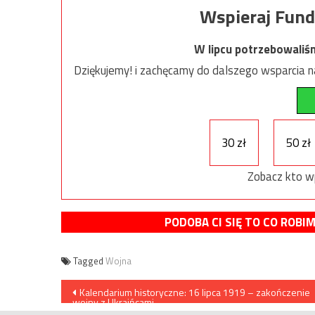
Wspieraj Fund
W lipcu potrzebowaliś
Dziękujemy! i zachęcamy do dalszego wsparcia na
30 zł
50 zł
Zobacz kto w
PODOBA CI SIĘ TO CO ROBI
Tagged
Wojna
Nawigacja
Kalendarium historyczne: 16 lipca 1919 – zakończenie
wojny z Ukraińcami