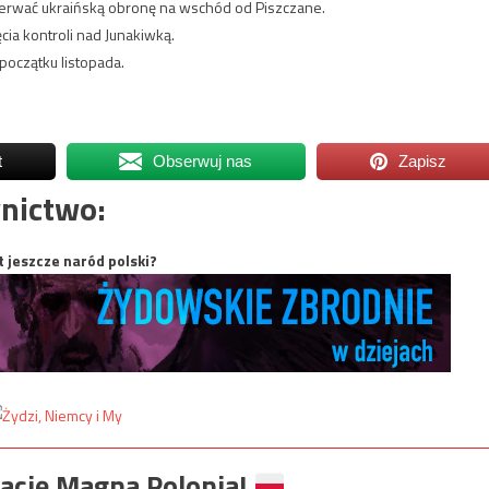
zerwać ukraińską obronę na wschód od Piszczane.
cia kontroli nad Junakiwką.
oczątku listopada.
t
Obserwuj nas
Zapisz
nictwo:
t jeszcze naród polski?
ację Magna Polonia!