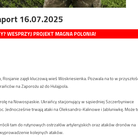
aport 16.07.2025
MY? WESPRZYJ PROJEKT MAGNA POLONIA!
 Rosjanie zajęli kluczową wieś Woskriesienka. Pozwala na to w przyszłoś
raińców na Zaporożu aż do Hulajpola.
ntrolę na Nowospaskie. Ukraińcy stacjonujący w sąsiedniej Szczerbyniwce
łnoc. Jednocześnie trwają ataki na Oleksandro-Kalinowe i Jabluniwkę. Może t
rócili tam do rutynowych ostrzałów artyleryjskich oraz ataków dronów na
i wyprowadzenie kolejnych ataków.