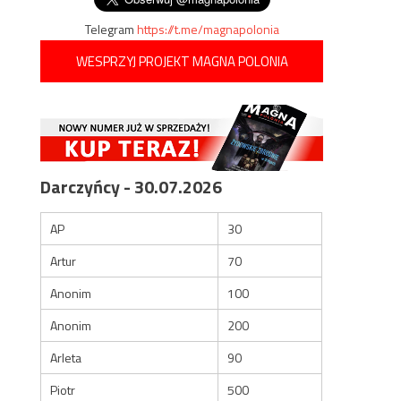
Telegram
https://t.me/magnapolonia
WESPRZYJ PROJEKT MAGNA POLONIA
Darczyńcy - 30.07.2026
AP
30
Artur
70
Anonim
100
Anonim
200
Arleta
90
Piotr
500