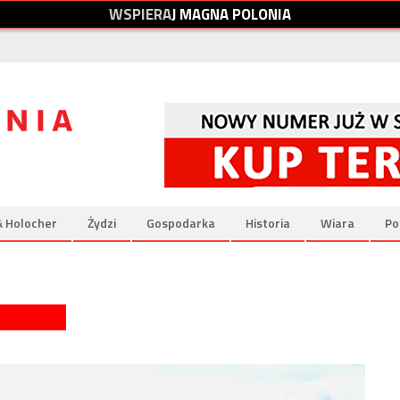
W
S
P
I
E
R
A
J
M
A
G
N
A
P
O
L
O
N
I
A
& Holocher
Żydzi
Gospodarka
Historia
Wiara
Po