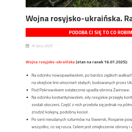
Wojna rosyjsko-ukraińska. R
PODOBA CI SIĘ TO CO ROBI
16 lipca 2025
Wojna rosyjsko-ukraińska
(stan na ranek 16.07.2025):
Na odcinku nowopawliwskim, po bardzo ciężkich walkach,
na obejście linii umocnień stałych, budowanych przez Uk
Pod Pokrowskiem ostatecznie upadła obrona Żwirowe.
Na odcinku kostiantyniwskim, siły rosyjskie przejęły ko
zostali otoczeni. Część z nich przebiła się jednak na pó
zrodzić kolejny, podobny kocioł.
Po serii nieudanych szturmów na Siwiersk, Rosjanie pow
wszystko, co się rusza. Celem jest zmiększenie obrony 