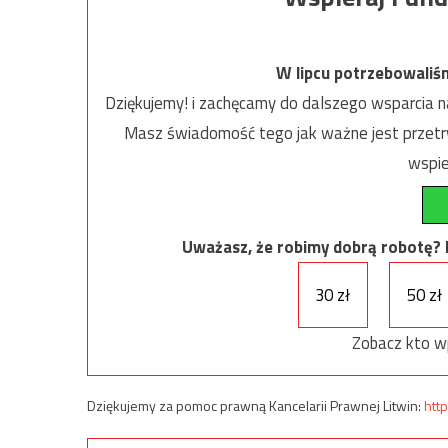
W lipcu potrzebowaliś
Dziękujemy! i zachęcamy do dalszego wsparcia na
Masz świadomość tego jak ważne jest przetrw
wspie
Uważasz, że robimy dobrą robotę? Ni
30 zł
50 zł
Zobacz kto w
Dziękujemy za pomoc prawną Kancelarii Prawnej Litwin:
http