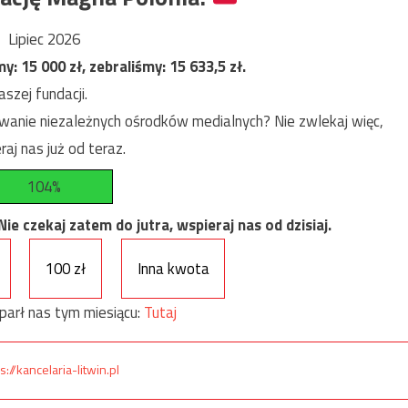
Lipiec 2026
my:
15 000
zł, zebraliśmy:
15 633,5
zł.
szej fundacji.
anie niezależnych ośrodków medialnych? Nie zwlekaj więc,
raj nas już od teraz.
104%
e czekaj zatem do jutra, wspieraj nas od dzisiaj.
100 zł
Inna kwota
parł nas tym miesiącu:
Tutaj
s://kancelaria-litwin.pl