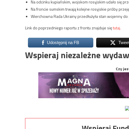
Na odcinku kupiańskim, wojskom rosyjskim udało się pr
Na froncie sumskim trwają kolejne rosyjskie próby przeję
Wierchowna Rada Ukrainy przedłużyła stan wojenny do p
Link do poprzedniego raportu z frontu znajduje się
tutaj.
Udostępnij na FB
Twee
Wspieraj niezależne wydaw
Czy jes
Wspieraj Fund