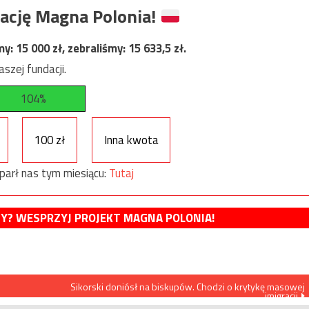
ację Magna Polonia!
my:
15 000
zł, zebraliśmy:
15 633,5
zł.
szej fundacji.
104%
100 zł
Inna kwota
parł nas tym miesiącu:
Tutaj
MY? WESPRZYJ PROJEKT MAGNA POLONIA!
Sikorski doniósł na biskupów. Chodzi o krytykę masowej
imigracji