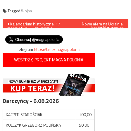
Tagged
Wojna
Nawigacja
Kalendarium historyczne: 17
Nowa afera na Ukrainie.
Łapówki w zamian
marca 1921 – uchwalenie
zazamknięcie postępowań
wpisu
Konstytucji Marcowej
fiskalnych
Telegram
https://t.me/magnapolonia
WESPRZYJ PROJEKT MAGNA POLONIA
Darczyńcy - 6.08.2026
KACPER STAROŚCIAK
100,00
KULCZYK GRZEGORZ POLIŃSKA i
50,00