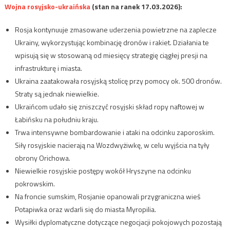
Wojna rosyjsko-ukraińska
(stan na ranek 17.03.2026):
Rosja kontynuuje zmasowane uderzenia powietrzne na zaplecze
Ukrainy, wykorzystując kombinację dronów i rakiet. Działania te
wpisują się w stosowaną od miesięcy strategię ciągłej presji na
infrastrukturę i miasta.
Ukraina zaatakowała rosyjską stolicę przy pomocy ok. 500 dronów.
Straty są jednak niewielkie.
Ukraińcom udało się zniszczyć rosyjski skład ropy naftowej w
Łabińsku na południu kraju.
Trwa intensywne bombardowanie i ataki na odcinku zaporoskim.
Siły rosyjskie nacierają na Wozdwyżiwkę, w celu wyjścia na tyły
obrony Orichowa.
Niewielkie rosyjskie postępy wokół Hryszyne na odcinku
pokrowskim.
Na froncie sumskim, Rosjanie opanowali przygraniczna wieś
Potapiwka oraz wdarli się do miasta Myropilia.
Wysiłki dyplomatyczne dotyczące negocjacji pokojowych pozostają