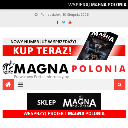
W
S
P
I
E
R
A
J
M
A
G
N
A
P
O
L
O
N
I
A
Poniedziałek, 10 Sierpnia 2026
WESPRZYJ PROJEKT MAGNA POLONIA