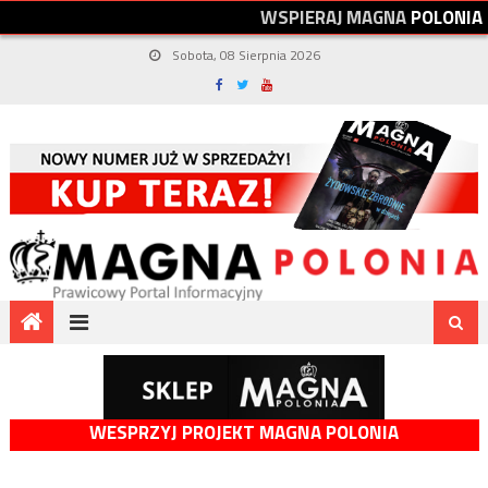
W
S
P
I
E
R
A
J
M
A
G
N
A
P
O
L
O
N
I
A
Sobota, 08 Sierpnia 2026
WESPRZYJ PROJEKT MAGNA POLONIA