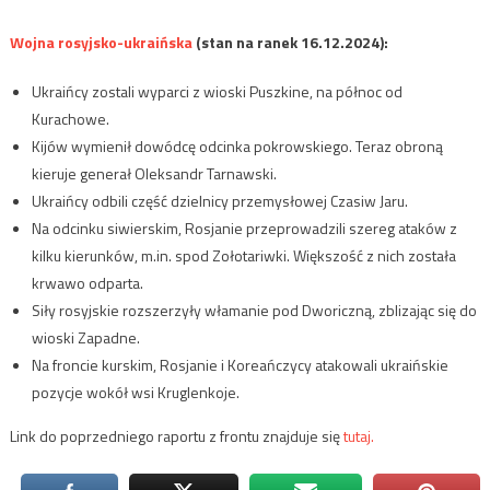
Wojna rosyjsko-ukraińska
(stan na ranek 16.12.2024):
Ukraińcy zostali wyparci z wioski Puszkine, na północ od
Kurachowe.
Kijów wymienił dowódcę odcinka pokrowskiego. Teraz obroną
kieruje generał Oleksandr Tarnawski.
Ukraińcy odbili część dzielnicy przemysłowej Czasiw Jaru.
Na odcinku siwierskim, Rosjanie przeprowadzili szereg ataków z
kilku kierunków, m.in. spod Zołotariwki. Większość z nich została
krwawo odparta.
Siły rosyjskie rozszerzyły włamanie pod Dworiczną, zblizając się do
wioski Zapadne.
Na froncie kurskim, Rosjanie i Koreańczycy atakowali ukraińskie
pozycje wokół wsi Kruglenkoje.
Link do poprzedniego raportu z frontu znajduje się
tutaj.