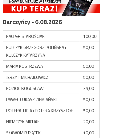
Darczyńcy - 6.08.2026
KACPER STAROŚCIAK
100,00
KULCZYK GRZEGORZ POLIŃSKA i
50,00
KULCZYK KATARZYNA
MARIA KOSTRZEWA
50,00
JERZY T MICHAJŁOWICZ
50,00
KOZIOŁ BOGUSŁAW
35,00
PAWEŁ ŁUKASZ ZIEMIAŃSKI
50,00
POTERA LIDIA i POTERA KRZYSZTOF
50,00
NIEMCZYK MICHAŁ
20,00
SŁAWOMIR PIĄTEK
10,00