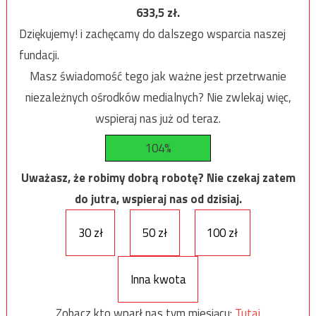
633,5
zł.
Dziękujemy! i zachęcamy do dalszego wsparcia naszej
fundacji.
Masz świadomość tego jak ważne jest przetrwanie
niezależnych ośrodków medialnych? Nie zwlekaj więc,
wspieraj nas już od teraz.
104%
Uważasz, że robimy dobrą robotę? Nie czekaj zatem
do jutra, wspieraj nas od dzisiaj.
30 zł
50 zł
100 zł
Inna kwota
Zobacz kto wparł nas tym miesiącu:
Tutaj