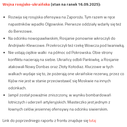
Wojna rosyjsko-ukraińska
(stan na ranek 16.09.2025):
Rozwija się rosyjska ofensywa na Zaporożu. Tym razem w ręce
napastników wpadło Olgowskie. Pierwsze oddziały wdarły się też
do Berezowe.
Na odcinku nowopawliwskim, Rosjanie ponownie wkroczyli do
Andrijiwki-Klewcowe. Przekroczyli też rzekę Wowcza pod Iwaniwką.
Nie ustają ciężkie walki na północ od Pokrowska. Obie strony
konfliktu nacierają na siebie. Ukraińcy odbili Pankiwkę, a Rosjanie
atakowali Nowy Donbas oraz Złoty Kołodiaz. Kluczowe w tych
walkach wydaje się to, że pożerają one ukraińskie rezerwy, przez co
Kijów nie jest w stanie przeciwstawić się Moskwie na innych
odcinkach.
Jampil został poważnie zniszczony, w wyniku bombardowań
lotniczych i uderzeń artyleryjskich. Miasteczko jest jednym z
łownych celów jesiennej ofensywy na odcinku siwierskim.
Link do poprzedniego raportu z frontu znajduje się
tutaj