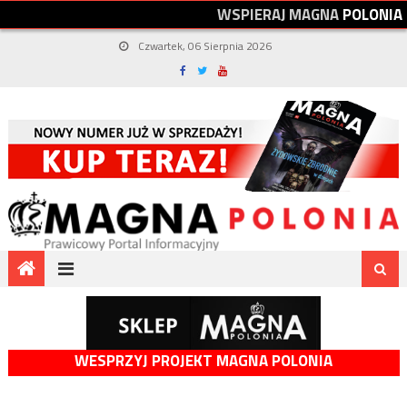
W
S
P
I
E
R
A
J
M
A
G
N
A
P
O
L
O
N
I
A
Czwartek, 06 Sierpnia 2026
WESPRZYJ PROJEKT MAGNA POLONIA