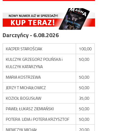
Darczyńcy - 6.08.2026
KACPER STAROŚCIAK
100,00
KULCZYK GRZEGORZ POLIŃSKA i
50,00
KULCZYK KATARZYNA
MARIA KOSTRZEWA
50,00
JERZY T MICHAJŁOWICZ
50,00
KOZIOŁ BOGUSŁAW
35,00
PAWEŁ ŁUKASZ ZIEMIAŃSKI
50,00
POTERA LIDIA i POTERA KRZYSZTOF
50,00
NIEMCZYK MICHAŁ
20,00