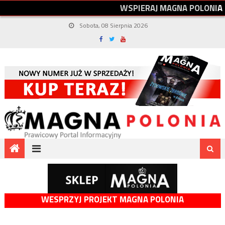
W
S
P
I
E
R
A
J
M
A
G
N
A
P
O
L
O
N
I
A
Sobota, 08 Sierpnia 2026
WESPRZYJ PROJEKT MAGNA POLONIA