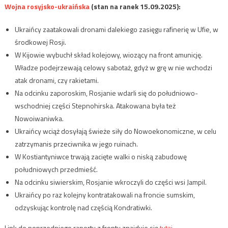
Wojna rosyjsko-ukraińska
(stan na ranek 15.09.2025):
Ukraińcy zaatakowali dronami dalekiego zasięgu rafinerię w Ufie, w
środkowej Rosji.
W Kijowie wybuchł skład kolejowy, wiozący na front amunicję.
Władze podejrzewają celowy sabotaż, gdyż w grę w nie wchodzi
atak dronami, czy rakietami.
Na odcinku zaporoskim, Rosjanie wdarli się do południowo-
wschodniej części Stepnohirska. Atakowana była też
Nowoiwaniwka.
Ukraińcy wciąż dosyłają świeże siły do Nowoekonomiczne, w celu
zatrzymanis przeciwnika w jego ruinach.
W Kostiantyniwce trwają zacięte walki o niską zabudowę
południowych przedmieść.
Na odcinku siwierskim, Rosjanie wkroczyli do części wsi Jampil.
Ukraińcy po raz kolejny kontratakowali na froncie sumskim,
odzyskując kontrolę nad częścią Kondratiwki.
Link do poprzedniego raportu z frontu znajduje się
tutaj