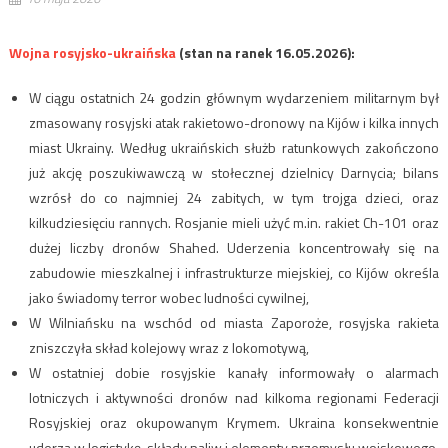
Wojna rosyjsko-ukraińska
(stan na ranek 16.05.2026):
W ciągu ostatnich 24 godzin głównym wydarzeniem militarnym był
zmasowany rosyjski atak rakietowo-dronowy na Kijów i kilka innych
miast Ukrainy. Według ukraińskich służb ratunkowych zakończono
już akcję poszukiwawczą w stołecznej dzielnicy Darnycia; bilans
wzrósł do co najmniej 24 zabitych, w tym trojga dzieci, oraz
kilkudziesięciu rannych. Rosjanie mieli użyć m.in. rakiet Ch-101 oraz
dużej liczby dronów Shahed. Uderzenia koncentrowały się na
zabudowie mieszkalnej i infrastrukturze miejskiej, co Kijów określa
jako świadomy terror wobec ludności cywilnej,
W Wilniańsku na wschód od miasta Zaporoże, rosyjska rakieta
zniszczyła skład kolejowy wraz z lokomotywą,
W ostatniej dobie rosyjskie kanały informowały o alarmach
lotniczych i aktywności dronów nad kilkoma regionami Federacji
Rosyjskiej oraz okupowanym Krymem. Ukraina konsekwentnie
uderza w logistykę, składy paliw i elementy przemysłu wojskowego,