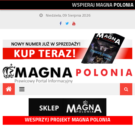
W
S
P
I
E
R
A
J
M
A
G
N
A
P
O
L
O
N
I
A
Niedziela, 09 Sierpnia 2026
WESPRZYJ PROJEKT MAGNA POLONIA