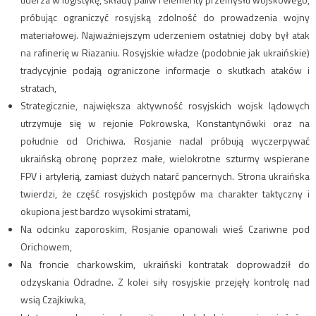
próbując ograniczyć rosyjską zdolność do prowadzenia wojny
materiałowej. Najważniejszym uderzeniem ostatniej doby był atak
na rafinerię w Riazaniu. Rosyjskie władze (podobnie jak ukraińskie)
tradycyjnie podają ograniczone informacje o skutkach ataków i
stratach,
Strategicznie, największa aktywność rosyjskich wojsk lądowych
utrzymuje się w rejonie Pokrowska, Konstantynówki oraz na
południe od Orichiwa. Rosjanie nadal próbują wyczerpywać
ukraińską obronę poprzez małe, wielokrotne szturmy wspierane
FPV i artylerią, zamiast dużych natarć pancernych. Strona ukraińska
twierdzi, że część rosyjskich postępów ma charakter taktyczny i
okupiona jest bardzo wysokimi stratami,
Na odcinku zaporoskim, Rosjanie opanowali wieś Czariwne pod
Orichowem,
Na froncie charkowskim, ukraiński kontratak doprowadził do
odzyskania Odradne. Z kolei siły rosyjskie przejęły kontrolę nad
wsią Czajkiwka,