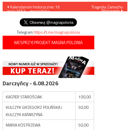
Nawigacja
Kalendarium historyczne: 16
Tragedia Zamachu
Majowego
maja 1657 – męczeńska
wpisu
śmierć św. Andrzeja Boboli
Telegram
https://t.me/magnapolonia
WESPRZYJ PROJEKT MAGNA POLONIA
Darczyńcy - 6.08.2026
KACPER STAROŚCIAK
100,00
KULCZYK GRZEGORZ POLIŃSKA i
50,00
KULCZYK KATARZYNA
MARIA KOSTRZEWA
50,00