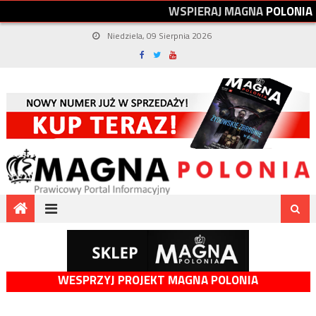
W
S
P
I
E
R
A
J
M
A
G
N
A
P
O
L
O
N
I
A
Niedziela, 09 Sierpnia 2026
WESPRZYJ PROJEKT MAGNA POLONIA