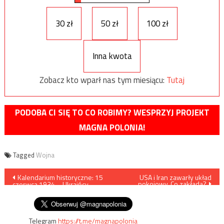
30 zł
50 zł
100 zł
Inna kwota
Zobacz kto wparł nas tym miesiącu:
Tutaj
PODOBA CI SIĘ TO CO ROBIMY? WESPRZYJ PROJEKT
MAGNA POLONIA!
Tagged
Wojna
Nawigacja
Kalendarium historyczne: 15
USA i Iran zawarły układ
pokojowy. Co zakłada?
czerwca 1934 – Ukraińcy
wpisu
mordują ministra Pierackiego
Telegram
https://t.me/magnapolonia