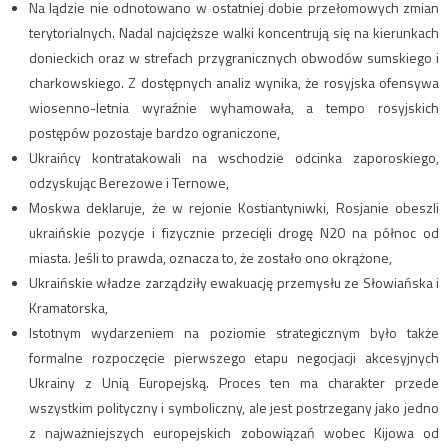
Na lądzie nie odnotowano w ostatniej dobie przełomowych zmian
terytorialnych. Nadal najcięższe walki koncentrują się na kierunkach
donieckich oraz w strefach przygranicznych obwodów sumskiego i
charkowskiego. Z dostępnych analiz wynika, że rosyjska ofensywa
wiosenno-letnia wyraźnie wyhamowała, a tempo rosyjskich
postępów pozostaje bardzo ograniczone,
Ukraińcy kontratakowali na wschodzie odcinka zaporoskiego,
odzyskując Berezowe i Ternowe,
Moskwa deklaruje, że w rejonie Kostiantyniwki, Rosjanie obeszli
ukraińskie pozycje i fizycznie przecięli drogę N20 na północ od
miasta. Jeśli to prawda, oznacza to, że zostało ono okrążone,
Ukraińskie władze zarządziły ewakuację przemysłu ze Słowiańska i
Kramatorska,
Istotnym wydarzeniem na poziomie strategicznym było także
formalne rozpoczęcie pierwszego etapu negocjacji akcesyjnych
Ukrainy z Unią Europejską. Proces ten ma charakter przede
wszystkim polityczny i symboliczny, ale jest postrzegany jako jedno
z najważniejszych europejskich zobowiązań wobec Kijowa od