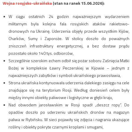
Wojna rosyjsko-ukraińska
(stan na ranek 15.06.2026):
W ciągu ostatnich 24 godzin najważniejszym wydarzeniem
militarnym była kolejna fala rosyjskich ataków rakietowo-
dronowych na Ukrainę. Uderzenia objęły przede wszystkim Kijów,
Charków, Sumy i Zaporoże. W stolicy doszło do poważnych
zniszczeń infrastruktury energetycznej, a bez dostaw prądu
pozostało około 140 tys. odbiorców,
Szczególnie szerokim echem odbił się pożar soboru Zaśnięcia Matki
Bożej w kompleksie Ławry Peczerskiej w Kijowie – jednym z
najważniejszych zabytków i symboli ukraińskiego prawosławia,
Strona ukraińska kontynuowała uderzenia dalekiego zasięgu na cele
znajdujące się na terytorium Rosji. Według doniesień celem były
między innymi obiekty paliwowe i logistyczne w głębi kraju,
Nad obwodem jarosławskim w Rosji spadł „deszcz ropy”. Do
opadów doszło po uderzeniu ukraińskich dronów na magazyn
paliwa w Rybińsku. W sieci pojawiły się zdjęcia i nagrania ukazujące
rośliny i obiekty pokryte czarnymi kroplami i smugami,