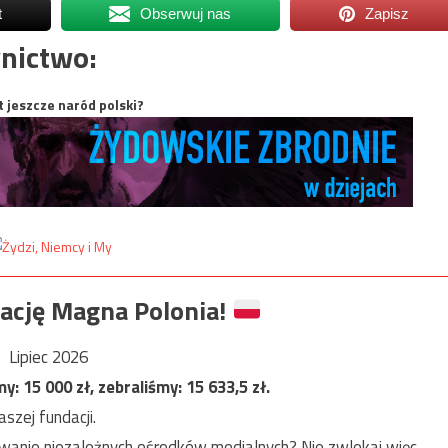
t
Obserwuj nas
Zapisz
nictwo:
t jeszcze naród polski?
ację Magna Polonia!
Lipiec 2026
my:
15 000
zł, zebraliśmy:
15 633,5
zł.
szej fundacji.
anie niezależnych ośrodków medialnych? Nie zwlekaj więc,