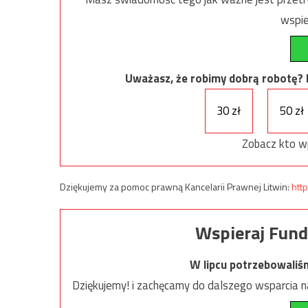
wspie
Uważasz, że robimy dobrą robotę? Ni
30 zł
50 zł
Zobacz kto w
Dziękujemy za pomoc prawną Kancelarii Prawnej Litwin:
http
Wspieraj Fund
W lipcu potrzebowaliś
Dziękujemy! i zachęcamy do dalszego wsparcia na