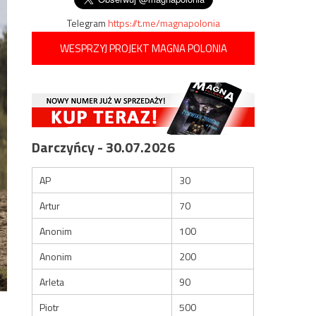
Telegram
https://t.me/magnapolonia
WESPRZYJ PROJEKT MAGNA POLONIA
Darczyńcy - 30.07.2026
AP
30
Artur
70
Anonim
100
Anonim
200
Arleta
90
Piotr
500