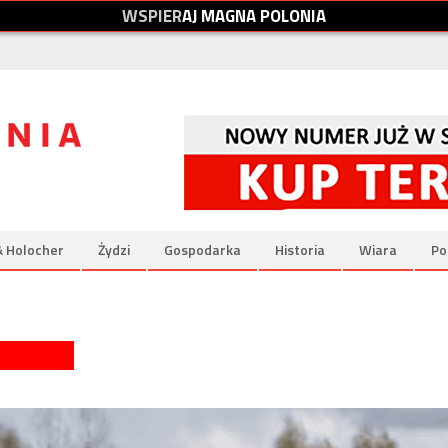
W
S
P
I
E
R
A
J
M
A
G
N
A
P
O
L
O
N
I
A
& Holocher
Żydzi
Gospodarka
Historia
Wiara
Po