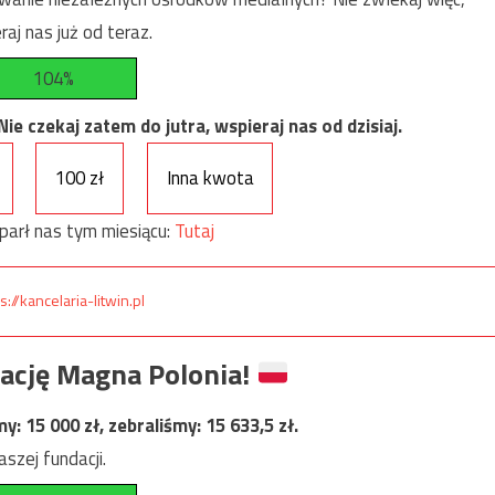
raj nas już od teraz.
104%
e czekaj zatem do jutra, wspieraj nas od dzisiaj.
100 zł
Inna kwota
parł nas tym miesiącu:
Tutaj
s://kancelaria-litwin.pl
ację Magna Polonia!
my:
15 000
zł, zebraliśmy:
15 633,5
zł.
szej fundacji.