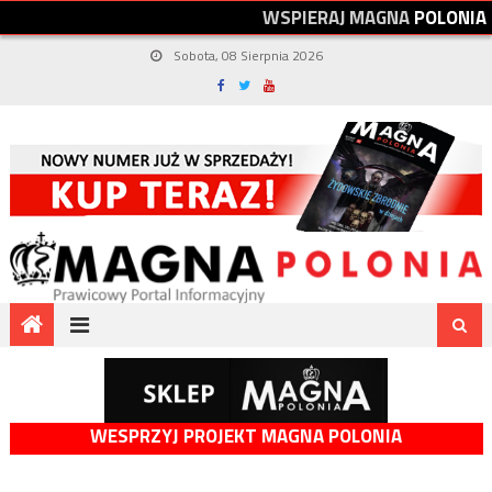
W
S
P
I
E
R
A
J
M
A
G
N
A
P
O
L
O
N
I
A
Sobota, 08 Sierpnia 2026
WESPRZYJ PROJEKT MAGNA POLONIA