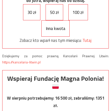
do jutra, wspieraj nas od dzisiaj.
30 zł
50 zł
100 zł
Inna kwota
Zobacz kto wparł nas tym miesiącu:
Tutaj
Dziękujemy za pomoc prawną Kancelarii Prawnej Litwin:
https://kancelaria-litwin.pl
Wspieraj Fundację Magna Polonia!
W sierpniu potrzebujemy:
16 500
zł, zebraliśmy:
1351
zł.