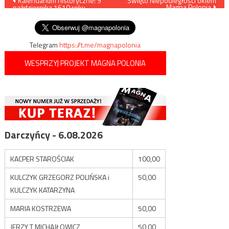
Nawigacja
Kalendarium historyczne: 9
Święto Niepodległości okiem
Magna Polonia
października 1610 roku –
wpisu
Polacy zajmują Kreml
Telegram
https://t.me/magnapolonia
WESPRZYJ PROJEKT MAGNA POLONIA
Darczyńcy - 6.08.2026
KACPER STAROŚCIAK
100,00
KULCZYK GRZEGORZ POLIŃSKA i
50,00
KULCZYK KATARZYNA
MARIA KOSTRZEWA
50,00
JERZY T MICHAJŁOWICZ
50,00