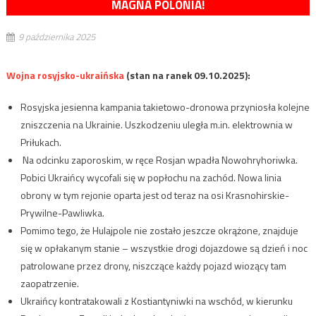
MAGNA POLONIA!
9 października 2025
Wojna rosyjsko-ukraińska
(stan na ranek 09.10.2025):
Rosyjska jesienna kampania takietowo-dronowa przyniosła kolejne
zniszczenia na Ukrainie. Uszkodzeniu uległa m.in. elektrownia w
Priłukach.
Na odcinku zaporoskim, w ręce Rosjan wpadła Nowohryhoriwka.
Pobici Ukraińcy wycofali się w popłochu na zachód. Nowa linia
obrony w tym rejonie oparta jest od teraz na osi Krasnohirskie-
Prywilne-Pawliwka.
Pomimo tego, że Hulajpole nie zostało jeszcze okrążone, znajduje
się w opłakanym stanie – wszystkie drogi dojazdowe są dzień i noc
patrolowane przez drony, niszczące każdy pojazd wiozący tam
zaopatrzenie.
Ukraińcy kontratakowali z Kostiantyniwki na wschód, w kierunku