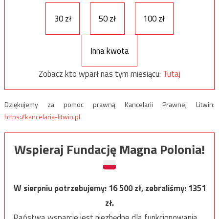
30 zł
50 zł
100 zł
Inna kwota
Zobacz kto wparł nas tym miesiącu:
Tutaj
Dziękujemy za pomoc prawną Kancelarii Prawnej Litwin:
https://kancelaria-litwin.pl
Wspieraj Fundację Magna Polonia!
W sierpniu potrzebujemy:
16 500
zł, zebraliśmy:
1351
zł.
Państwa wsparcie jest niezbędne dla funkcjonowania