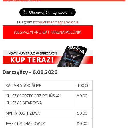
problem z ustawą o
wpisu
związkach partnerskich
Telegram
https://t.me/magnapolonia
WESPRZYJ PROJEKT MAGNA POLONIA
Darczyńcy - 6.08.2026
KACPER STAROŚCIAK
100,00
KULCZYK GRZEGORZ POLIŃSKA i
50,00
KULCZYK KATARZYNA
MARIA KOSTRZEWA
50,00
JERZY T MICHAJŁOWICZ
50,00