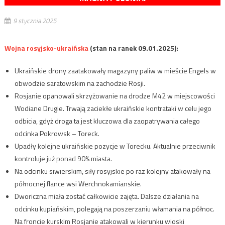
9 stycznia 2025
Wojna rosyjsko-ukraińska
(stan na ranek 09.01.2025):
Ukraińskie drony zaatakowały magazyny paliw w mieście Engels w
obwodzie saratowskim na zachodzie Rosji.
Rosjanie opanowali skrzyżowanie na drodze M42 w miejscowości
Wodiane Drugie. Trwają zaciekłe ukraińskie kontrataki w celu jego
odbicia, gdyż droga ta jest kluczowa dla zaopatrywania całego
odcinka Pokrowsk – Toreck.
Upadły kolejne ukraińskie pozycje w Torecku. Aktualnie przeciwnik
kontroluje już ponad 90% miasta.
Na odcinku siwierskim, siły rosyjskie po raz kolejny atakowały na
północnej flance wsi Werchnokamianskie.
Dworiczna miała zostać całkowicie zajęta. Dalsze działania na
odcinku kupiańskim, polegają na poszerzaniu włamania na północ.
Na froncie kurskim Rosjanie atakowali w kierunku wioski