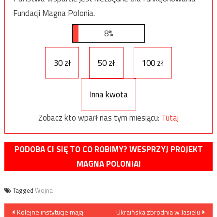
Fundacji Magna Polonia.
8%
30 zł
50 zł
100 zł
Inna kwota
Zobacz kto wparł nas tym miesiącu:
Tutaj
PODOBA CI SIĘ TO CO ROBIMY? WESPRZYJ PROJEKT
MAGNA POLONIA!
Tagged
Wojna
Nawigacja
Kolejne instytucje mają
Ukraińska zbrodnia w Jasielu