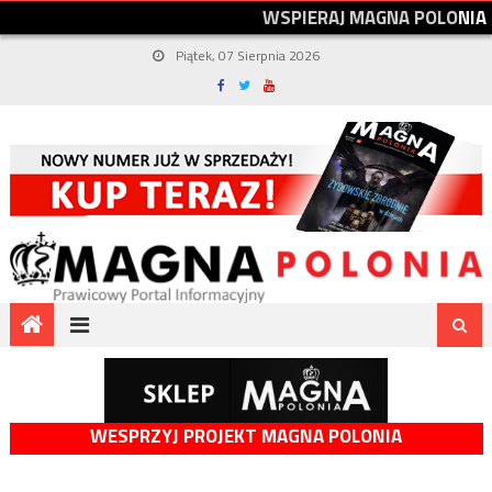
W
S
P
I
E
R
A
J
M
A
G
N
A
P
O
L
O
N
I
A
Piątek, 07 Sierpnia 2026
WESPRZYJ PROJEKT MAGNA POLONIA