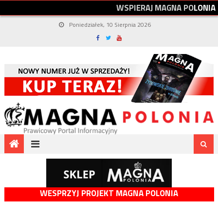
W
S
P
I
E
R
A
J
M
A
G
N
A
P
O
L
O
N
I
A
Poniedziałek, 10 Sierpnia 2026
WESPRZYJ PROJEKT MAGNA POLONIA