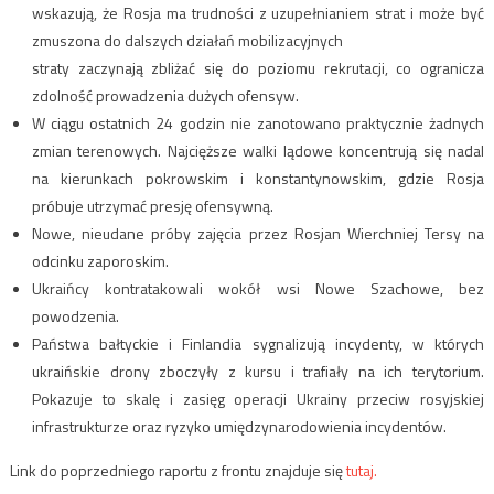
wskazują, że Rosja ma trudności z uzupełnianiem strat i może być
zmuszona do dalszych działań mobilizacyjnych
straty zaczynają zbliżać się do poziomu rekrutacji, co ogranicza
zdolność prowadzenia dużych ofensyw.
W ciągu ostatnich 24 godzin nie zanotowano praktycznie żadnych
zmian terenowych. Najcięższe walki lądowe koncentrują się nadal
na kierunkach pokrowskim i konstantynowskim, gdzie Rosja
próbuje utrzymać presję ofensywną.
Nowe, nieudane próby zajęcia przez Rosjan Wierchniej Tersy na
odcinku zaporoskim.
Ukraińcy kontratakowali wokół wsi Nowe Szachowe, bez
powodzenia.
Państwa bałtyckie i Finlandia sygnalizują incydenty, w których
ukraińskie drony zboczyły z kursu i trafiały na ich terytorium.
Pokazuje to skalę i zasięg operacji Ukrainy przeciw rosyjskiej
infrastrukturze oraz ryzyko umiędzynarodowienia incydentów.
Link do poprzedniego raportu z frontu znajduje się
tutaj.