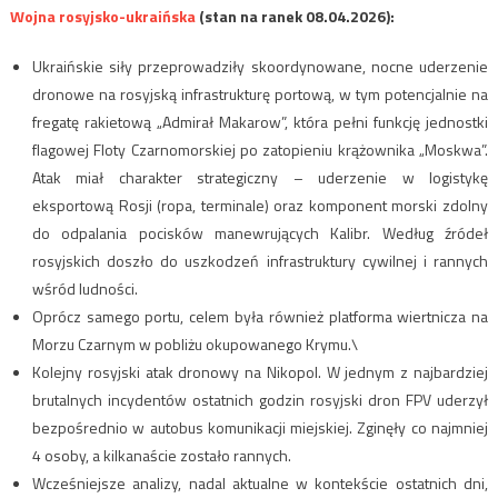
Wojna rosyjsko-ukraińska
(stan na ranek 08.04.2026):
Ukraińskie siły przeprowadziły skoordynowane, nocne uderzenie
dronowe na rosyjską infrastrukturę portową, w tym potencjalnie na
fregatę rakietową „Admirał Makarow”, która pełni funkcję jednostki
flagowej Floty Czarnomorskiej po zatopieniu krążownika „Moskwa”.
Atak miał charakter strategiczny – uderzenie w logistykę
eksportową Rosji (ropa, terminale) oraz komponent morski zdolny
do odpalania pocisków manewrujących Kalibr. Według źródeł
rosyjskich doszło do uszkodzeń infrastruktury cywilnej i rannych
wśród ludności.
Oprócz samego portu, celem była również platforma wiertnicza na
Morzu Czarnym w pobliżu okupowanego Krymu.\
Kolejny rosyjski atak dronowy na Nikopol. W jednym z najbardziej
brutalnych incydentów ostatnich godzin rosyjski dron FPV uderzył
bezpośrednio w autobus komunikacji miejskiej. Zginęły co najmniej
4 osoby, a kilkanaście zostało rannych.
Wcześniejsze analizy, nadal aktualne w kontekście ostatnich dni,