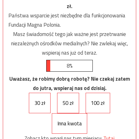
zł.
Państwa wsparcie jest niezbędne dla funkcjonowania
Fundacji Magna Polonia.
Masz świadomość tego jak ważne jest przetrwanie
niezależnych ośrodków medialnych? Nie zwlekaj więc,
wspieraj nas już od teraz.
8%
Uważasz, że robimy dobrą robotę? Nie czekaj zatem
do jutra, wspieraj nas od dzisiaj.
30 zł
50 zł
100 zł
Inna kwota
Zobacz kto wparł nas tym miesiącu:
Tutaj