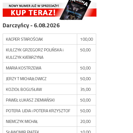
Darczyńcy - 6.08.2026
KACPER STAROŚCIAK
100,00
KULCZYK GRZEGORZ POLIŃSKA i
50,00
KULCZYK KATARZYNA
MARIA KOSTRZEWA
50,00
JERZY T MICHAJŁOWICZ
50,00
KOZIOŁ BOGUSŁAW
35,00
PAWEŁ ŁUKASZ ZIEMIAŃSKI
50,00
POTERA LIDIA i POTERA KRZYSZTOF
50,00
NIEMCZYK MICHAŁ
20,00
SŁAWOMIR PIĄTEK
10,00