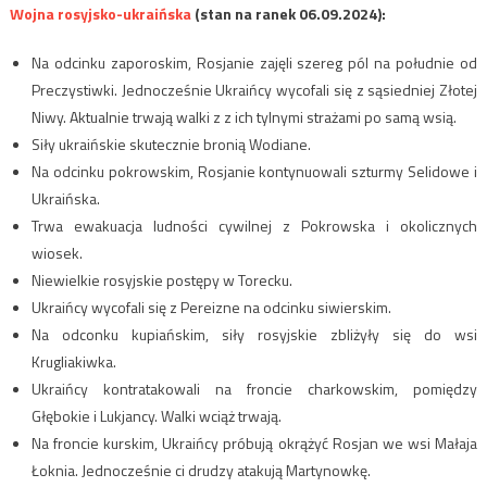
Wojna rosyjsko-ukraińska
(stan na ranek 06.09.2024):
Na odcinku zaporoskim, Rosjanie zajęli szereg pól na południe od
Preczystiwki. Jednocześnie Ukraińcy wycofali się z sąsiedniej Złotej
Niwy. Aktualnie trwają walki z z ich tylnymi strażami po samą wsią.
Siły ukraińskie skutecznie bronią Wodiane.
Na odcinku pokrowskim, Rosjanie kontynuowali szturmy Selidowe i
Ukraińska.
Trwa ewakuacja ludności cywilnej z Pokrowska i okolicznych
wiosek.
Niewielkie rosyjskie postępy w Torecku.
Ukraińcy wycofali się z Pereizne na odcinku siwierskim.
Na odconku kupiańskim, siły rosyjskie zbliżyły się do wsi
Krugliakiwka.
Ukraińcy kontratakowali na froncie charkowskim, pomiędzy
Głębokie i Lukjancy. Walki wciąż trwają.
Na froncie kurskim, Ukraińcy próbują okrążyć Rosjan we wsi Małaja
Łoknia. Jednocześnie ci drudzy atakują Martynowkę.