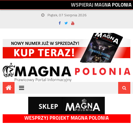
W
S
P
I
E
R
A
J
M
A
G
N
A
P
O
L
O
N
I
A
Piątek, 07 Sierpnia 2026
WESPRZYJ PROJEKT MAGNA POLONIA