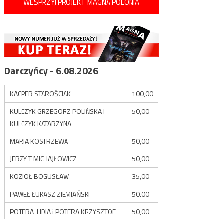
WESPRZYJ PROJEKT MAGNA POLONIA
Darczyńcy - 6.08.2026
KACPER STAROŚCIAK
100,00
KULCZYK GRZEGORZ POLIŃSKA i
50,00
KULCZYK KATARZYNA
MARIA KOSTRZEWA
50,00
JERZY T MICHAJŁOWICZ
50,00
KOZIOŁ BOGUSŁAW
35,00
PAWEŁ ŁUKASZ ZIEMIAŃSKI
50,00
POTERA LIDIA i POTERA KRZYSZTOF
50,00