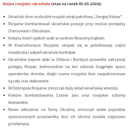
Wojna rosyjsko-ukraińska
(stan na ranek 05.03.2024):
Ukraiński dron uszkodził rosyjski okręt patrolowy „Siergiej Kotow”.
Rosjanie bombardowali ukraińskie pozycje przy moście pomiędzy
Chersoniem i Oleszkami.
Kolejny dzień ciężkich walk w centrum Nowomychajliwki.
W Krasnohoriwce Rosjanie okopali się w południowej części
miasteczka i odparli ukraiński kontratak.
Ukraińskie mięsne ataki w Orliwce i Berdyczi pozwoliły zatrzymać
postępy Rosjan. Jednocześnie na ten odcinek ściągnięto sporo
operatorów dronów, dzięki czemu rosyjskie linie zaopatrzeniowe
są cały czas atakowane.
W Dobropolu Rosjanie zniszczyli duży skład ukraińskiej amunicji.
Kolejne bombardowania Czasiw Jaru oraz rosyjskie szturmy
Iwaniwskie.
Nowe uderzenie na Terny. Ukraińcy zniszczyli wiele pojazdów
opancerzonych przeciwnika, lecz ich obrona została częściowo
przełamana.