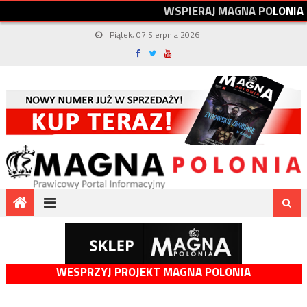
W
S
P
I
E
R
A
J
M
A
G
N
A
P
O
L
O
N
I
A
Piątek, 07 Sierpnia 2026
WESPRZYJ PROJEKT MAGNA POLONIA