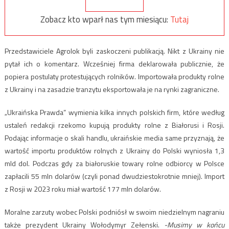
Zobacz kto wparł nas tym miesiącu:
Tutaj
Przedstawiciele Agrolok byli zaskoczeni publikacją. Nikt z Ukrainy nie
pytał ich o komentarz. Wcześniej firma deklarowała publicznie, że
popiera postulaty protestujących rolników. Importowała produkty rolne
z Ukrainy i na zasadzie tranzytu eksportowała je na rynki zagraniczne.
„Ukraińska Prawda” wymienia kilka innych polskich firm, które według
ustaleń redakcji rzekomo kupują produkty rolne z Białorusi i Rosji.
Podając informacje o skali handlu, ukraińskie media same przyznają, że
wartość importu produktów rolnych z Ukrainy do Polski wyniosła 1,3
mld dol. Podczas gdy za białoruskie towary rolne odbiorcy w Polsce
zapłacili 55 mln dolarów (czyli ponad dwudziestokrotnie mniej). Import
z Rosji w 2023 roku miał wartość 177 mln dolarów.
Moralne zarzuty wobec Polski podniósł w swoim niedzielnym nagraniu
także prezydent Ukrainy Wołodymyr Zełenski.
-Musimy w końcu