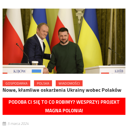
GOSPODARKA
POLSKA
WIADOMOŚCI
Nowe, kłamliwe oskarżenia Ukrainy wobec Polaków
PODOBA CI SIĘ TO CO ROBIMY? WESPRZYJ PROJEKT
MAGNA POLONIA!
5 marca 2024