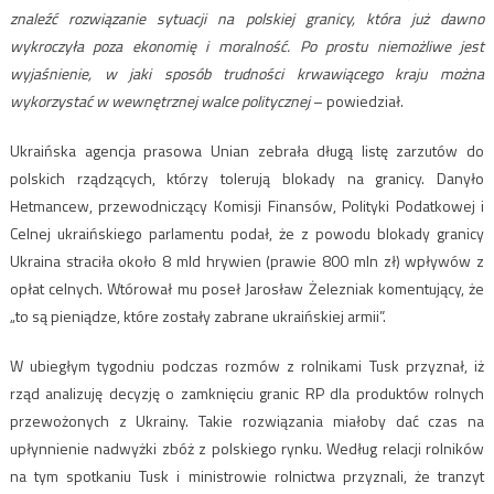
znaleźć rozwiązanie sytuacji na polskiej granicy, która już dawno
wykroczyła poza ekonomię i moralność. Po prostu niemożliwe jest
wyjaśnienie, w jaki sposób trudności krwawiącego kraju można
wykorzystać w wewnętrznej walce politycznej
– powiedział.
Ukraińska agencja prasowa Unian zebrała długą listę zarzutów do
polskich rządzących, którzy tolerują blokady na granicy. Danyło
Hetmancew, przewodniczący Komisji Finansów, Polityki Podatkowej i
Celnej ukraińskiego parlamentu podał, że z powodu blokady granicy
Ukraina straciła około 8 mld hrywien (prawie 800 mln zł) wpływów z
opłat celnych. Wtórował mu poseł Jarosław Żelezniak komentujący, że
„to są pieniądze, które zostały zabrane ukraińskiej armii”.
W ubiegłym tygodniu podczas rozmów z rolnikami Tusk przyznał, iż
rząd analizuję decyzję o zamknięciu granic RP dla produktów rolnych
przewożonych z Ukrainy. Takie rozwiązania miałoby dać czas na
upłynnienie nadwyżki zbóż z polskiego rynku. Według relacji rolników
na tym spotkaniu Tusk i ministrowie rolnictwa przyznali, że tranzyt