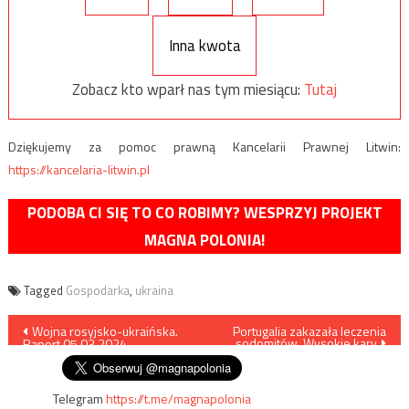
Inna kwota
Zobacz kto wparł nas tym miesiącu:
Tutaj
Dziękujemy za pomoc prawną Kancelarii Prawnej Litwin:
https://kancelaria-litwin.pl
PODOBA CI SIĘ TO CO ROBIMY? WESPRZYJ PROJEKT
MAGNA POLONIA!
Tagged
Gospodarka
,
ukraina
Nawigacja
Wojna rosyjsko-ukraińska.
Portugalia zakazała leczenia
sodomitów. Wysokie kary
Raport 05.03.2024
wpisu
Telegram
https://t.me/magnapolonia