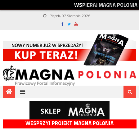
W
S
P
I
E
R
A
J
M
A
G
N
A
P
O
L
O
N
I
A
Piątek, 07 Sierpnia 2026
WESPRZYJ PROJEKT MAGNA POLONIA