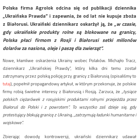
Polska firma Agrolok odcina się od publikacji dziennika
„Ukraińska Prawda” i zapewnia, że od lat nie kupuje zboża
z Białorusi. Ukraiński dziennikarz oskarżył ją, że
„w czasie,
gdy ukraińskie produkty rolne są blokowane na granicy,
Polska płaci firmom z Rosji i Białorusi setki milionów
dolarów za nasiona, oleje i paszę dla zwierząt”.
Nowe, kłamliwe oskarżenia Ukrainy wobec Polaków. Michajło Tracz,
dziennikarz „Ukraińskiej Prawdy”, który kilka dni temu został
zatrzymany przez polską policję przy granicy z Białorusią (opisaliśmy to
tutaj
), popełnił propagandowy artykuł, w którym przekonuje, że polskie
firmy robią świetne interesy z Białorusią i Rosją. Zarzuca, że
„tysiące
polskich ciężarówek z rosyjskimi produktami rolnymi przejeżdża przez
Białoruś do Polski i z powrotem”. To wszystko zaś dzieje się, gdy
protestujący blokują granicę z Ukrainą, „zatrzymują ładunki humanitarne i
wojskowe”.
Zbierając dowody kontrowersji, ukraiński dziennikarz udawał