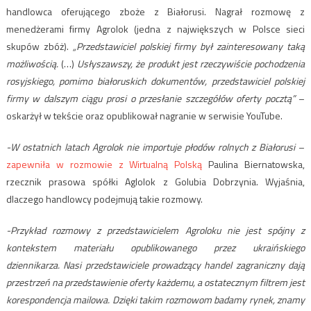
handlowca oferującego zboże z Białorusi. Nagrał rozmowę z
menedżerami firmy Agrolok (jedna z największych w Polsce sieci
skupów zbóż).
„Przedstawiciel polskiej firmy był zainteresowany taką
możliwością.
(…)
Usłyszawszy, że produkt jest rzeczywiście pochodzenia
rosyjskiego, pomimo białoruskich dokumentów, przedstawiciel polskiej
firmy w dalszym ciągu prosi o przesłanie szczegółów oferty pocztą”
–
oskarżył w tekście oraz opublikował nagranie w serwisie YouTube.
-W ostatnich latach Agrolok nie importuje płodów rolnych z Białorusi
–
zapewniła w rozmowie z Wirtualną Polską
Paulina Biernatowska,
rzecznik prasowa spółki Aglolok z Golubia Dobrzynia. Wyjaśnia,
dlaczego handlowcy podejmują takie rozmowy.
-Przykład rozmowy z przedstawicielem Agroloku nie jest spójny z
kontekstem materiału opublikowanego przez ukraińskiego
dziennikarza. Nasi przedstawiciele prowadzący handel zagraniczny dają
przestrzeń na przedstawienie oferty każdemu, a ostatecznym filtrem jest
korespondencja mailowa. Dzięki takim rozmowom badamy rynek, znamy