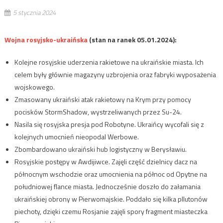
5 stycznia 2024
Wojna rosyjsko-ukraińska
(stan na ranek 05.01.2024):
Kolejne rosyjskie uderzenia rakietowe na ukraińskie miasta. Ich
celem były głównie magazyny uzbrojenia oraz fabryki wyposażenia
wojskowego.
Zmasowany ukraiński atak rakietowy na Krym przy pomocy
pocisków StormShadow, wystrzeliwanych przez Su-24.
Nasila się rosyjska presja pod Robotyne. Ukraińcy wycofali się z
kolejnych umocnień nieopodal Werbowe.
Zbombardowano ukraiński hub logistyczny w Berysławiu.
Rosyjskie postępy w Awdijiwce. Zajęli część dzielnicy dacz na
północnym wschodzie oraz umocnienia na północ od Opytne na
południowej flance miasta. Jednocześnie doszło do załamania
ukraińskiej obrony w Pierwomajskie. Poddało się kilka pllutonów
piechoty, dzięki czemu Rosjanie zajęli spory fragment miasteczka