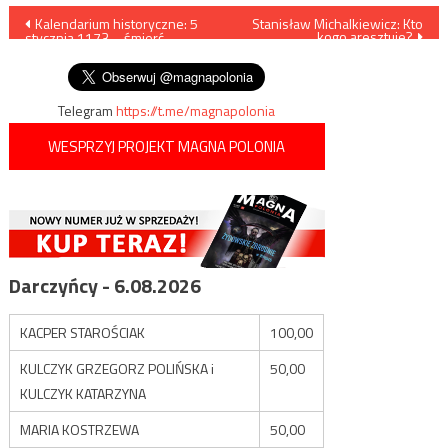
Nawigacja
Kalendarium historyczne: 5
Stanisław Michalkiewicz: Kto
kogo aresztuje?
stycznia 1173 – śmierć
wpisu
Bolesława Kędzierzawego
Telegram
https://t.me/magnapolonia
WESPRZYJ PROJEKT MAGNA POLONIA
Darczyńcy - 6.08.2026
KACPER STAROŚCIAK
100,00
KULCZYK GRZEGORZ POLIŃSKA i
50,00
KULCZYK KATARZYNA
MARIA KOSTRZEWA
50,00