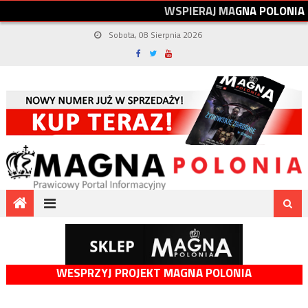
W
S
P
I
E
R
A
J
M
A
G
N
A
P
O
L
O
N
I
A
Sobota, 08 Sierpnia 2026
WESPRZYJ PROJEKT MAGNA POLONIA