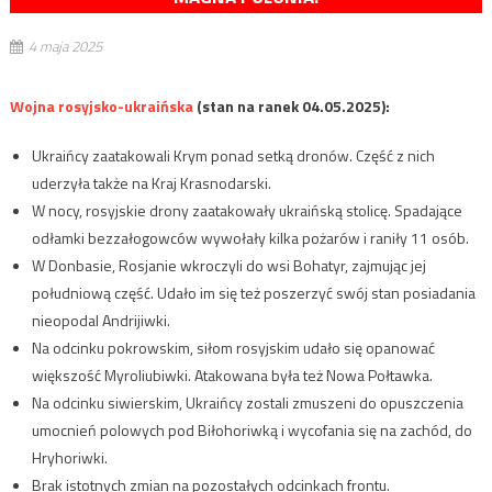
4 maja 2025
Wojna rosyjsko-ukraińska
(stan na ranek 04.05.2025):
Ukraińcy zaatakowali Krym ponad setką dronów. Część z nich
uderzyła także na Kraj Krasnodarski.
W nocy, rosyjskie drony zaatakowały ukraińską stolicę. Spadające
odłamki bezzałogowców wywołały kilka pożarów i raniły 11 osób.
W Donbasie, Rosjanie wkroczyli do wsi Bohatyr, zajmując jej
południową część. Udało im się też poszerzyć swój stan posiadania
nieopodal Andrijiwki.
Na odcinku pokrowskim, siłom rosyjskim udało się opanować
większość Myroliubiwki. Atakowana była też Nowa Połtawka.
Na odcinku siwierskim, Ukraińcy zostali zmuszeni do opuszczenia
umocnień polowych pod Biłohoriwką i wycofania się na zachód, do
Hryhoriwki.
Brak istotnych zmian na pozostałych odcinkach frontu.