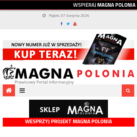
W
S
P
I
E
R
A
J
M
A
G
N
A
P
O
L
O
N
I
A
Piątek, 07 Sierpnia 2026
WESPRZYJ PROJEKT MAGNA POLONIA