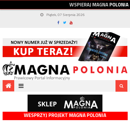
W
S
P
I
E
R
A
J
M
A
G
N
A
P
O
L
O
N
I
A
Piątek, 07 Sierpnia 2026
WESPRZYJ PROJEKT MAGNA POLONIA