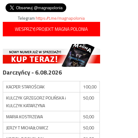
wpisu
Żydoznawczej
Telegram
https://t.me/magnapolonia
WESPRZYJ PROJEKT MAGNA POLONIA
Darczyńcy - 6.08.2026
KACPER STAROŚCIAK
100,00
KULCZYK GRZEGORZ POLIŃSKA i
50,00
KULCZYK KATARZYNA
MARIA KOSTRZEWA
50,00
JERZY T MICHAJŁOWICZ
50,00