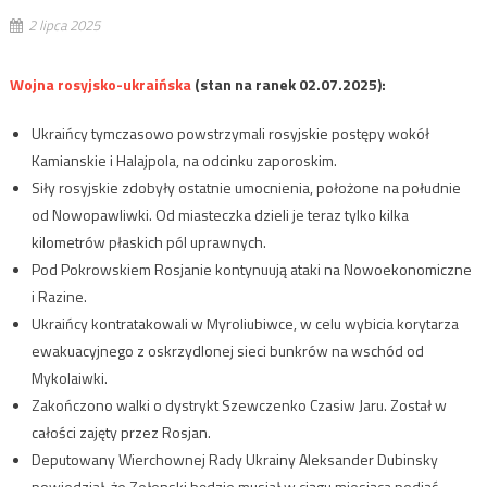
2 lipca 2025
Wojna rosyjsko-ukraińska
(stan na ranek 02.07.2025):
Ukraińcy tymczasowo powstrzymali rosyjskie postępy wokół
Kamianskie i Halajpola, na odcinku zaporoskim.
Siły rosyjskie zdobyły ostatnie umocnienia, położone na południe
od Nowopawliwki. Od miasteczka dzieli je teraz tylko kilka
kilometrów płaskich pól uprawnych.
Pod Pokrowskiem Rosjanie kontynuują ataki na Nowoekonomiczne
i Razine.
Ukraińcy kontratakowali w Myroliubiwce, w celu wybicia korytarza
ewakuacyjnego z oskrzydlonej sieci bunkrów na wschód od
Mykolaiwki.
Zakończono walki o dystrykt Szewczenko Czasiw Jaru. Został w
całości zajęty przez Rosjan.
Deputowany Wierchownej Rady Ukrainy Aleksander Dubinsky
powiedział, że Zełenski będzie musiał w ciągu miesiąca podjąć