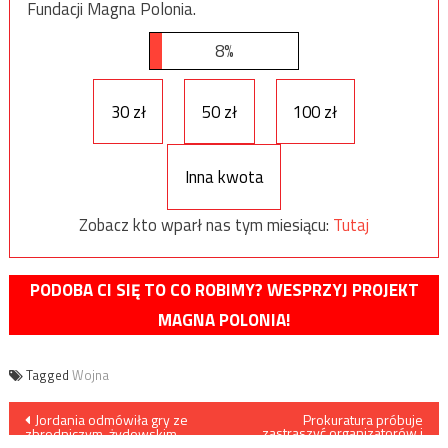
Fundacji Magna Polonia.
8%
30 zł
50 zł
100 zł
Inna kwota
Zobacz kto wparł nas tym miesiącu:
Tutaj
PODOBA CI SIĘ TO CO ROBIMY? WESPRZYJ PROJEKT
MAGNA POLONIA!
Tagged
Wojna
Nawigacja
Jordania odmówiła gry ze
Prokuratura próbuje
zastraszyć organizatorów i
zbrodniczym, żydowskim
uczestników Konferencji
reżimem