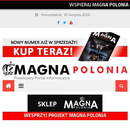
W
S
P
I
E
R
A
J
M
A
G
N
A
P
O
L
O
N
I
A
Poniedziałek, 10 Sierpnia 2026
WESPRZYJ PROJEKT MAGNA POLONIA