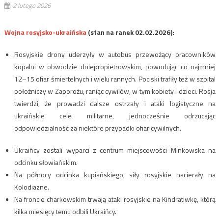
2 lutego 2026
Wojna rosyjsko-ukraińska
(stan na ranek 02.02.2026):
Rosyjskie drony uderzyły w autobus przewożący pracowników
kopalni w obwodzie dniepropietrowskim, powodując co najmniej
12–15 ofiar śmiertelnych i wielu rannych. Pociski trafiły też w szpital
położniczy w Zaporożu, raniąc cywilów, w tym kobiety i dzieci. Rosja
twierdzi, że prowadzi dalsze ostrzały i ataki logistyczne na
ukraińskie cele militarne, jednocześnie odrzucając
odpowiedzialność za niektóre przypadki ofiar cywilnych.
Ukraińcy zostali wyparci z centrum miejscowości Minkowska na
odcinku słowiańskim.
Na północy odcinka kupiańskiego, siły rosyjskie nacierały na
Kolodiazne.
Na froncie charkowskim trwają ataki rosyjskie na Kindratiwkę, którą
kilka miesięcy temu odbili Ukraińcy.