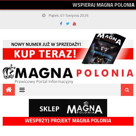
W
S
P
I
E
R
A
J
M
A
G
N
A
P
O
L
O
N
I
A
Piątek, 07 Sierpnia 2026
WESPRZYJ PROJEKT MAGNA POLONIA