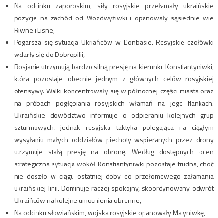
Na odcinku zaporoskim, siły rosyjskie przełamały ukraińskie
pozycje na zachód od Wozdwyżiwki i opanowały sąsiednie wie
Riwne i Lisne,
Pogarsza się sytuacja Ukriańców w Donbasie. Rosyjskie czołówki
wdarły się do Dobropilii,
Rosjanie utrzymują bardzo silną presję na kierunku Konstiantyniwki,
która pozostaje obecnie jednym z głównych celów rosyjskiej
ofensywy. Walki koncentrowały się w północnej części miasta oraz
na próbach pogłębiania rosyjskich włamań na jego flankach.
Ukraińskie dowództwo informuje o odpieraniu kolejnych grup
szturmowych, jednak rosyjska taktyka polegająca na ciągłym
wysyłaniu małych oddziałów piechoty wspieranych przez drony
utrzymuje stałą presję na obronę. Według dostępnych ocen
strategiczna sytuacja wokół Konstiantyniwki pozostaje trudna, choć
nie doszło w ciągu ostatniej doby do przełomowego załamania
ukraińskiej linii. Dominuje raczej spokojny, skoordynowany odwrót
Ukraińców na kolejne umocnienia obronne,
Na odcinku słowiańskim, wojska rosyjskie opanowały Malyniwkę,