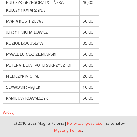
KULCZYK GRZEGORZ POLIŃSKA i
50,00
KULCZYK KATARZYNA
MARIA KOSTRZEWA
50,00
JERZY T MICHAJŁOWICZ
50,00
KOZIOŁ BOGUSŁAW
35,00
PAWEŁ ŁUKASZ ZIEMIAŃSKI
50,00
POTERA LIDIA i POTERA KRZYSZTOF
50,00
NIEMCZYK MICHAŁ
20,00
SŁAWOMIR PIĄTEK
10,00
KAMIL JAN KOWALCZYK
50,00
Więcej...
(c) 2016-2023 Magna Polonia
|
Polityka prywatności
|
Editorial by
MysteryThemes
.