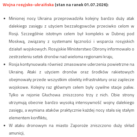
Wojna rosyjsko-ukraińska
(stan na ranek 01.07.2026):
Minionej nocy Ukraina przeprowadziła kolejny bardzo duży atak
dalekiego zasięgu z użyciem bezzałogowców przeciwko celom w
Rosji. Szczególnie istotnym celem był kompleks w Dubnej pod
Moskwą, związany z systemami łączności i wsparcia rosyjskich
działań wojskowych. Rosyjskie Ministerstwo Obrony informowało o
zestrzeleniu setek dronów nad wieloma regionami kraju,
Rosja kontynuowała również zmasowane uderzenia powietrzne na
Ukrainę. Ataki z użyciem dronów oraz środków rakietowych
obejmowały przede wszystkim obiekty infrastruktury oraz zaplecze
wojskowe. Kolejny raz głównym celem były cywilne stacje paliw.
Tylko w rejonie Głuchowa zniszczono trzy z nich. Obie strony
utrzymują obecnie bardzo wysoką intensywność wojny dalekiego
zasięgu, a wymiana ataków praktycznie każdej nocy stała się stałym
elementem konfliktu,
W ataku dronowym na miasto Zaporoże zniszczono duży skład
amunicji,