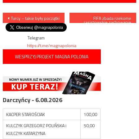
Nawigacja
Turcy – takie były początki
FIFA zbada rzekome
rasistowskie zachowanie
Kamila Glika podczas meczu z
wpisu
Anglią
Telegram
https://t.me/magnapolonia
WESPRZYJ PROJEKT MAGNA POLONIA
Darczyńcy - 6.08.2026
KACPER STAROŚCIAK
100,00
KULCZYK GRZEGORZ POLIŃSKA i
50,00
KULCZYK KATARZYNA