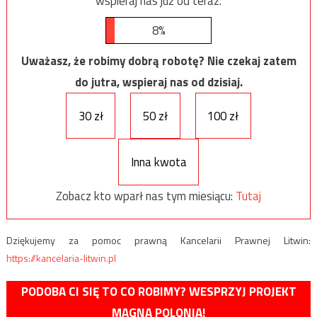
wspieraj nas już od teraz.
8%
Uważasz, że robimy dobrą robotę? Nie czekaj zatem
do jutra, wspieraj nas od dzisiaj.
30 zł
50 zł
100 zł
Inna kwota
Zobacz kto wparł nas tym miesiącu:
Tutaj
Dziękujemy za pomoc prawną Kancelarii Prawnej Litwin:
https://kancelaria-litwin.pl
PODOBA CI SIĘ TO CO ROBIMY? WESPRZYJ PROJEKT
MAGNA POLONIA!