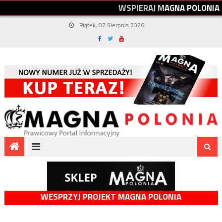
W
S
P
I
E
R
A
J
M
A
G
N
A
P
O
L
O
N
I
A
Piątek, 07 Sierpnia 2026
WESPRZYJ PROJEKT MAGNA POLONIA