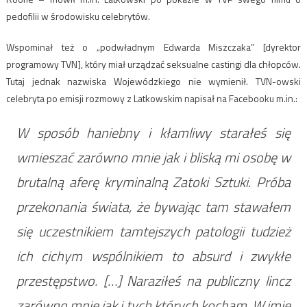
pedofilii w środowisku celebrytów.
Wspominał też o „podwładnym Edwarda Miszczaka” [dyrektor
programowy TVN], który miał urządzać seksualne castingi dla chłopców.
Tutaj jednak nazwiska Wojewódzkiego nie wymienił. TVN-owski
celebryta po emisji rozmowy z Latkowskim napisał na Facebooku m.in.:
W sposób haniebny i kłamliwy starałeś się
wmieszać zarówno mnie jak i bliską mi osobę w
brutalną aferę kryminalną Zatoki Sztuki. Próba
przekonania świata, że bywając tam stawałem
się uczestnikiem tamtejszych patologii tudzież
ich cichym wspólnikiem to absurd i zwykłe
przestępstwo. […] Naraziłeś na publiczny lincz
zarówno mnie jak i tych których kocham. W imię