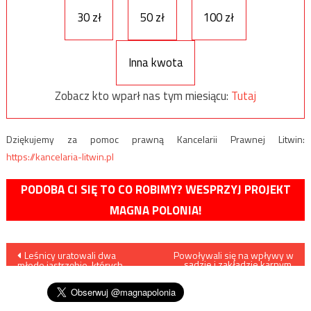
30 zł
50 zł
100 zł
Inna kwota
Zobacz kto wparł nas tym miesiącu:
Tutaj
Dziękujemy za pomoc prawną Kancelarii Prawnej Litwin:
https://kancelaria-litwin.pl
PODOBA CI SIĘ TO CO ROBIMY? WESPRZYJ PROJEKT
MAGNA POLONIA!
Nawigacja
Leśnicy uratowali dwa
Powoływali się na wpływy w
sądzie i zakładzie karnym,
młode jastrzębie, których
zatrzymało ich CBA
wpisu
gniazdo rozpadło się