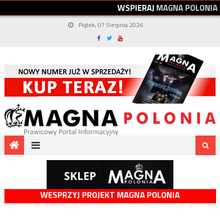
W
S
P
I
E
R
A
J
M
A
G
N
A
P
O
L
O
N
I
A
Piątek, 07 Sierpnia 2026
WESPRZYJ PROJEKT MAGNA POLONIA