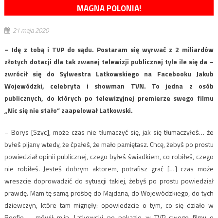
MAGNA POLONIA!
21 maja 2020
– Idę z tobą i TVP do sądu. Postaram się wyrwać z 2 miliardów
złotych dotacji dla tak zwanej telewizji publicznej tyle ile się da –
zwrócił się do Sylwestra Latkowskiego na Facebooku Jakub
Wojewódzki, celebryta i showman TVN. To jedna z osób
publicznych, do których po telewizyjnej premierze swego filmu
„Nic się nie stało” zaapelował Latkowski.
– Borys [Szyc], może czas nie tłumaczyć się, jak się tłumaczyłeś… że
byłeś pijany wtedy, że ćpałeś, że mało pamiętasz. Chcę, żebyś po prostu
powiedział opinii publicznej, czego byłeś świadkiem, co robiłeś, czego
nie robiłeś. Jesteś dobrym aktorem, potrafisz grać […] czas może
wreszcie doprowadzić do sytuacji takiej, żebyś po prostu powiedział
prawdę. Mam tę samą prośbę do Majdana, do Wojewódzkiego, do tych
dziewczyn, które tam mignęły: opowiedzcie o tym, co się działo w
Roofie – mówił m.in. Latkowski po pokazie w TVP swego filmu o