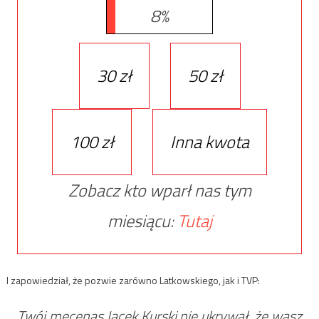
8%
30 zł
50 zł
100 zł
Inna kwota
Zobacz kto wparł nas tym
miesiącu:
Tutaj
I zapowiedział, że pozwie zarówno Latkowskiego, jak i TVP:
Twój mecenas Jacek Kurski nie ukrywał, że wasz