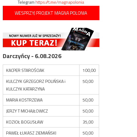
Telegram
https://t.me/magnapolonia
WESPRZYJ PROJEKT MAGNA POLONIA
Darczyńcy - 6.08.2026
KACPER STAROŚCIAK
100,00
KULCZYK GRZEGORZ POLIŃSKA i
50,00
KULCZYK KATARZYNA
MARIA KOSTRZEWA
50,00
JERZY T MICHAJŁOWICZ
50,00
KOZIOŁ BOGUSŁAW
35,00
PAWEŁ ŁUKASZ ZIEMIAŃSKI
50,00