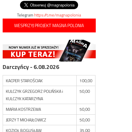
wpisu
Telegram
https://t.me/magnapolonia
WESPRZYJ PROJEKT MAGNA POLONIA
Darczyńcy - 6.08.2026
KACPER STAROŚCIAK
100,00
KULCZYK GRZEGORZ POLIŃSKA i
50,00
KULCZYK KATARZYNA
MARIA KOSTRZEWA
50,00
JERZY T MICHAJŁOWICZ
50,00
KOZIOŁ BOGUSŁAW
35,00