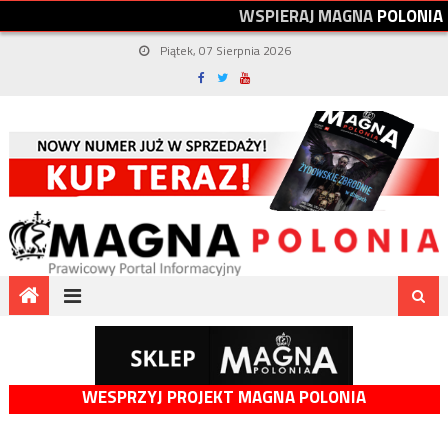
W
S
P
I
E
R
A
J
M
A
G
N
A
P
O
L
O
N
I
A
Piątek, 07 Sierpnia 2026
WESPRZYJ PROJEKT MAGNA POLONIA