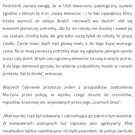
Podróżnik zwraca uwagę, że w USA stworzono patologiczny system
zgodnie z którym to m.in. „nowy telewizor – i to taki największy, który
trzeba wynosić ze sklepu (kraść!, rabować!) we dwóch” stał się
towarem pierwszej potrzeby. „No bo do roboty nie chodzę i nawet jej
nie szukam, choćby była, ale gdy tylko ruszę tyłek do roboty, to stracę
zasiłki. Żarcie mam, dach nad głową mam, a do tego kupę wolnego
czasu. No to moją pierwszą potrzebą staje się oglądanie jakiegoś sportu
przez cały dzień. W tym celu ogromny telewizor na całą ścianę to jest to.
A do tego darmowa gorzała, bo właśnie podpaliliśmy miasto w ramach
protestu. Tak to działa”, wskazuje.
Wojciech Cejrowski przytacza jeden z przypadków zastrzelenia
Murzyna przez policję, w wyniku czego doszło do rozruchów,
napadów, kradzieży etc. wywołanych przez jego „czarnych braci”.
„Miał wyroki, czyli
był notowany
, i zatrzymujący go patrol o tym wiedział.
W komputerach policyjnych był zapisany jako
agresywny
. Miał
nieaktualne tablice rejestracyjne i to było powodem, że policja zwróciła