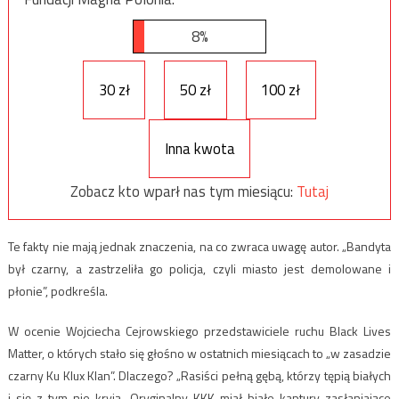
8%
30 zł
50 zł
100 zł
Inna kwota
Zobacz kto wparł nas tym miesiącu:
Tutaj
Te fakty nie mają jednak znaczenia, na co zwraca uwagę autor. „Bandyta
był czarny, a zastrzeliła go policja, czyli miasto jest demolowane i
płonie”, podkreśla.
W ocenie Wojciecha Cejrowskiego przedstawiciele ruchu Black Lives
Matter, o których stało się głośno w ostatnich miesiącach to „w zasadzie
czarny Ku Klux Klan”. Dlaczego? „Rasiści pełną gębą, którzy tępią białych
i się z tym nie kryją. Oryginalny KKK miał białe kaptury zasłaniające