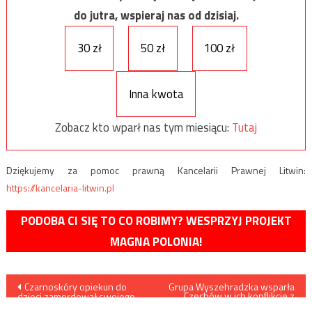
do jutra, wspieraj nas od dzisiaj.
30 zł
50 zł
100 zł
Inna kwota
Zobacz kto wparł nas tym miesiącu:
Tutaj
Dziękujemy za pomoc prawną Kancelarii Prawnej Litwin:
https://kancelaria-litwin.pl
PODOBA CI SIĘ TO CO ROBIMY? WESPRZYJ PROJEKT
MAGNA POLONIA!
Nawigacja
Czarnoskóry opiekun do
Grupa Wyszehradzka wsparła
Czechów w ich konflikcie z
dzieci zamordował swojego
Rosją
rocznego podopiecznego