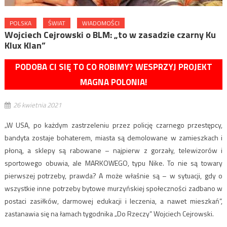
POLSKA
ŚWIAT
WIADOMOŚCI
Wojciech Cejrowski o BLM: „to w zasadzie czarny Ku
Klux Klan”
PODOBA CI SIĘ TO CO ROBIMY? WESPRZYJ PROJEKT
MAGNA POLONIA!
26 kwietnia 2021
„W USA, po każdym zastrzeleniu przez policję czarnego przestępcy,
bandyta zostaje bohaterem, miasta są demolowane w zamieszkach i
płoną, a sklepy są rabowane – najpierw z gorzały, telewizorów i
sportowego obuwia, ale MARKOWEGO, typu Nike. To nie są towary
pierwszej potrzeby, prawda? A może właśnie są – w sytuacji, gdy o
wszystkie inne potrzeby bytowe murzyńskiej społeczności zadbano w
postaci zasiłków, darmowej edukacji i leczenia, a nawet mieszkań”,
zastanawia się na łamach tygodnika „Do Rzeczy” Wojciech Cejrowski.