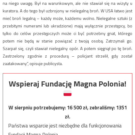
na niego uwagę. Był na warunkowym, ale nie stawiał się na wizyty u
kuratora. A do tego był uzbrojony w nielegalną broń. W USA łatwo jest
mieć broń legalną – każdy może, każdemu wolno. Nielegalne sztuki (z
przebitymi numerami lub ukradzione) mają wyłącznie przestępcy, bo
tylko do celów przestępczych może ci być potrzebny gnat, którego
potem nie będą w stanie powiązać z twoją osobą. Zatrzymali go.
Szarpał się, czyli stawiał nielegalny opór. A potem sięgnął po tę broń.
Zastrzelony zgodnie z procedurą – policjant strzelił, gdy został
zaatakowany”, opisuje publicysta.
Wspieraj Fundację Magna Polonia!
W sierpniu potrzebujemy:
16 500
zł, zebraliśmy:
1351
zł.
Państwa wsparcie jest niezbędne dla funkcjonowania
Fundacji Magna Polonia.