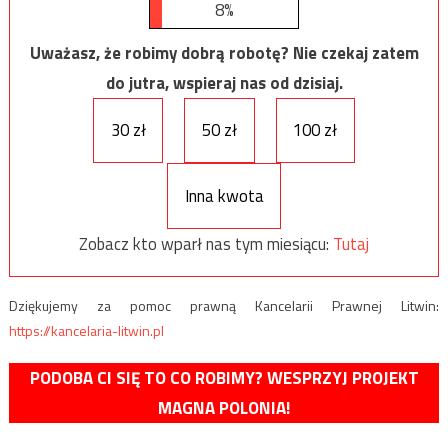
8%
Uważasz, że robimy dobrą robotę? Nie czekaj zatem
do jutra, wspieraj nas od dzisiaj.
30 zł
50 zł
100 zł
Inna kwota
Zobacz kto wparł nas tym miesiącu:
Tutaj
Dziękujemy za pomoc prawną Kancelarii Prawnej Litwin:
https://kancelaria-litwin.pl
PODOBA CI SIĘ TO CO ROBIMY? WESPRZYJ PROJEKT
MAGNA POLONIA!