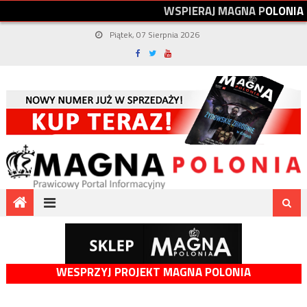
W
S
P
I
E
R
A
J
M
A
G
N
A
P
O
L
O
N
I
A
Piątek, 07 Sierpnia 2026
WESPRZYJ PROJEKT MAGNA POLONIA