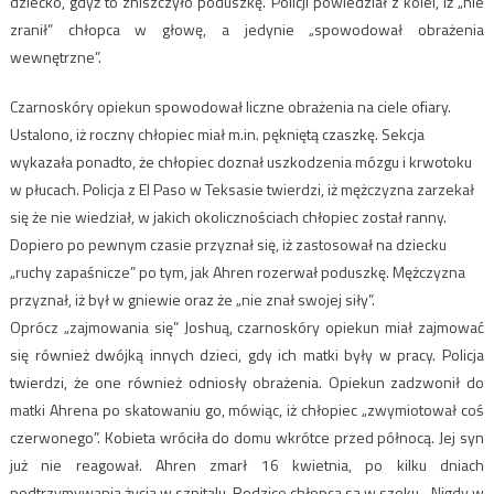
dziecko, gdyż to zniszczyło poduszkę. Policji powiedział z kolei, iż „nie
zranił” chłopca w głowę, a jedynie „spowodował obrażenia
wewnętrzne”.
Czarnoskóry opiekun spowodował liczne obrażenia na ciele ofiary.
Ustalono, iż roczny chłopiec miał m.in. pękniętą czaszkę. Sekcja
wykazała ponadto, że chłopiec doznał uszkodzenia mózgu i krwotoku
w płucach. Policja z El Paso w Teksasie twierdzi, iż mężczyzna zarzekał
się że nie wiedział, w jakich okolicznościach chłopiec został ranny.
Dopiero po pewnym czasie przyznał się, iż zastosował na dziecku
„ruchy zapaśnicze” po tym, jak Ahren rozerwał poduszkę. Mężczyzna
przyznał, iż był w gniewie oraz że „nie znał swojej siły”.
Oprócz „zajmowania się” Joshuą, czarnoskóry opiekun miał zajmować
się również dwójką innych dzieci, gdy ich matki były w pracy. Policja
twierdzi, że one również odniosły obrażenia. Opiekun zadzwonił do
matki Ahrena po skatowaniu go, mówiąc, iż chłopiec „zwymiotował coś
czerwonego”. Kobieta wróciła do domu wkrótce przed północą. Jej syn
już nie reagował. Ahren zmarł 16 kwietnia, po kilku dniach
podtrzymywania życia w szpitalu. Rodzice chłopca są w szoku. „Nigdy w