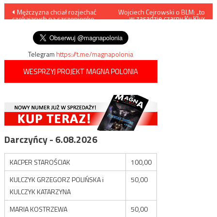
Nawigacja
Mężczyzna chciał rozjechać
Wojciech Cejrowski o BLM: „to
w zasadzie czarny Ku Klux
czekających na szczepionkę
Klan”
wpisu
ludzi
Telegram
https://t.me/magnapolonia
WESPRZYJ PROJEKT MAGNA POLONIA
Darczyńcy - 6.08.2026
KACPER STAROŚCIAK
100,00
KULCZYK GRZEGORZ POLIŃSKA i
50,00
KULCZYK KATARZYNA
MARIA KOSTRZEWA
50,00