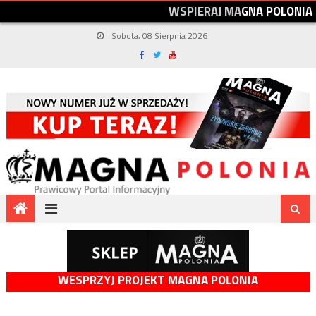
W
S
P
I
E
R
A
J
M
A
G
N
A
P
O
L
O
N
I
A
Sobota, 08 Sierpnia 2026
WESPRZYJ PROJEKT MAGNA POLONIA