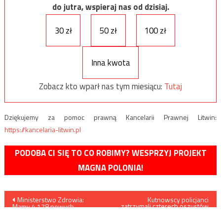
do jutra, wspieraj nas od dzisiaj.
30 zł
50 zł
100 zł
Inna kwota
Zobacz kto wparł nas tym miesiącu:
Tutaj
Dziękujemy za pomoc prawną Kancelarii Prawnej Litwin:
https://kancelaria-litwin.pl
PODOBA CI SIĘ TO CO ROBIMY? WESPRZYJ PROJEKT
MAGNA POLONIA!
Nawigacja
Ministerstwo Zdrowia:
Kutnowscy policjanci
zatrzymali czterech oszustów
Mamy 4.178 nowych
działających na terenie miasta
wpisu
przypadków zakażenia
metodą „na policjanta”
koronawirusem, zmarły 32