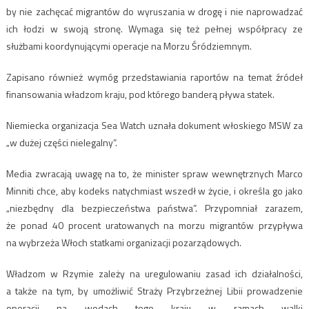
by nie zachęcać migrantów do wyruszania w drogę i nie naprowadzać
ich łodzi w swoją stronę. Wymaga się też pełnej współpracy ze
służbami koordynującymi operacje na Morzu Śródziemnym.
Zapisano również wymóg przedstawiania raportów na temat źródeł
finansowania władzom kraju, pod którego banderą pływa statek.
Niemiecka organizacja Sea Watch uznała dokument włoskiego MSW za
„w dużej części nielegalny”.
Media zwracają uwagę na to, że minister spraw wewnętrznych Marco
Minniti chce, aby kodeks natychmiast wszedł w życie, i określa go jako
„niezbędny dla bezpieczeństwa państwa”. Przypomniał zarazem,
że ponad 40 procent uratowanych na morzu migrantów przypływa
na wybrzeża Włoch statkami organizacji pozarządowych.
Władzom w Rzymie zależy na uregulowaniu zasad ich działalności,
a także na tym, by umożliwić Straży Przybrzeżnej Libii prowadzenie
operacji na wodach tego kraju w ramach walki