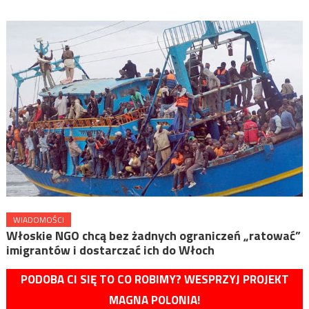
WIADOMOŚCI
Włoskie NGO chcą bez żadnych ograniczeń „ratować”
imigrantów i dostarczać ich do Włoch
PODOBA CI SIĘ TO CO ROBIMY? WESPRZYJ PROJEKT
MAGNA POLONIA!