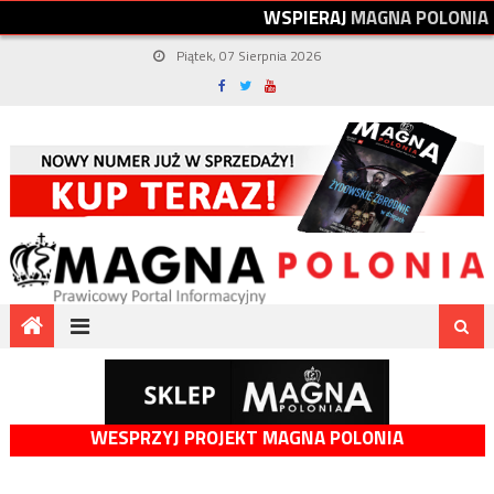
W
S
P
I
E
R
A
J
M
A
G
N
A
P
O
L
O
N
I
A
Piątek, 07 Sierpnia 2026
WESPRZYJ PROJEKT MAGNA POLONIA