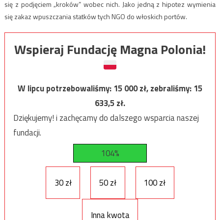
się z podjęciem „kroków” wobec nich. Jako jedną z hipotez wymienia
się zakaz wpuszczania statków tych NGO do włoskich portów.
Wspieraj Fundację Magna Polonia!
W lipcu potrzebowaliśmy:
15 000
zł, zebraliśmy:
15
633,5
zł.
Dziękujemy! i zachęcamy do dalszego wsparcia naszej
fundacji.
104%
30 zł
50 zł
100 zł
Inna kwota