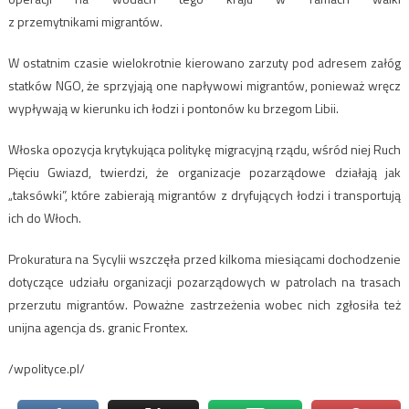
z przemytnikami migrantów.
W ostatnim czasie wielokrotnie kierowano zarzuty pod adresem załóg
statków NGO, że sprzyjają one napływowi migrantów, ponieważ wręcz
wypływają w kierunku ich łodzi i pontonów ku brzegom Libii.
Włoska opozycja krytykująca politykę migracyjną rządu, wśród niej Ruch
Pięciu Gwiazd, twierdzi, że organizacje pozarządowe działają jak
„taksówki”, które zabierają migrantów z dryfujących łodzi i transportują
ich do Włoch.
Prokuratura na Sycylii wszczęła przed kilkoma miesiącami dochodzenie
dotyczące udziału organizacji pozarządowych w patrolach na trasach
przerzutu migrantów. Poważne zastrzeżenia wobec nich zgłosiła też
unijna agencja ds. granic Frontex.
/wpolityce.pl/